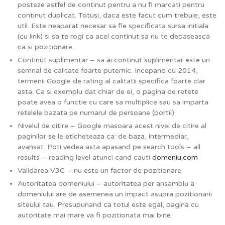
posteze astfel de continut pentru a nu fi marcati pentru
continut duplicat. Totusi, daca este facut cum trebuie, este
util. Este neaparat necesar sa fie specificata sursa initiala
(cu link) si sa te rogi ca acel continut sa nu te depaseasca
ca si pozitionare.
Continut suplimentar – sa ai continut suplimentar este un
semnal de calitate foarte puternic. Incepand cu 2014,
termenii Google de rating al calitatii specifica foarte clar
asta. Ca si exemplu dat chiar de ei, o pagina de retete
poate avea o functie cu care sa multiplice sau sa imparta
retelele bazata pe numarul de persoane (portii).
Nivelul de citire – Google masoara acest nivel de citire al
paginilor se le eticheteaza ca: de baza, intermediar,
avansat. Poti vedea asta apasand pe search tools – all
results – reading level atunci cand cauti
domeniu.com
Validarea V3C – nu este un factor de pozitionare
Autoritatea domeniului – autoritatea per ansamblu a
domeniului are de asemenea un impact asupra pozitionarii
siteului tau. Presupunand ca totul este egal, pagina cu
autoritate mai mare va fi pozitionata mai bine.