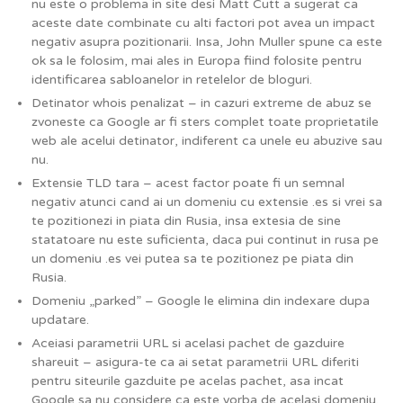
nu este o problema in site desi Matt Cutt a sugerat ca
aceste date combinate cu alti factori pot avea un impact
negativ asupra pozitionarii. Insa, John Muller spune ca este
ok sa le folosim, mai ales in Europa fiind folosite pentru
identificarea sabloanelor in retelelor de bloguri.
Detinator whois penalizat – in cazuri extreme de abuz se
zvoneste ca Google ar fi sters complet toate proprietatile
web ale acelui detinator, indiferent ca unele eu abuzive sau
nu.
Extensie TLD tara – acest factor poate fi un semnal
negativ atunci cand ai un domeniu cu extensie .es si vrei sa
te pozitionezi in piata din Rusia, insa extesia de sine
statatoare nu este suficienta, daca pui continut in rusa pe
un domeniu .es vei putea sa te pozitionez pe piata din
Rusia.
Domeniu „parked” – Google le elimina din indexare dupa
updatare.
Aceiasi parametrii URL si acelasi pachet de gazduire
shareuit – asigura-te ca ai setat parametrii URL diferiti
pentru siteurile gazduite pe acelas pachet, asa incat
Google sa nu considere ca este vorba de acelasi domeniu.