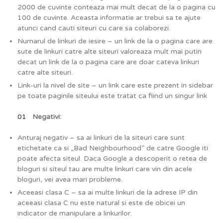
2000 de cuvinte conteaza mai mult decat de la o pagina cu
100 de cuvinte. Aceasta informatie ar trebui sa te ajute
atunci cand cauti siteuri cu care sa colaborezi.
Numarul de linkuri de iesire – un link de la o pagina care are
sute de linkuri catre alte siteuri valoreaza mult mai putin
decat un link de la o pagina care are doar cateva linkuri
catre alte siteuri.
Link-uri la nivel de site – un link care este prezent in sidebar
pe toate paginile siteului este tratat ca fiind un singur link
Negativi:
Anturaj negativ – sa ai linkuri de la siteuri care sunt
etichetate ca si „Bad Neighbourhood” de catre Google iti
poate afecta siteul. Daca Google a descoperit o retea de
bloguri si siteul tau are multe linkuri care vin din acele
bloguri, vei avea mari probleme.
Aceeasi clasa C – sa ai multe linkuri de la adrese IP din
aceeasi clasa C nu este natural si este de obicei un
indicator de manipulare a linkurilor.