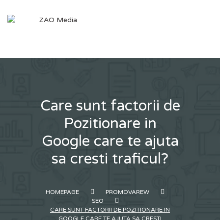
Skip
to
content
Care sunt factorii de
Pozitionare in
Google care te ajuta
sa cresti traficul?
HOMEPAGE
PROMOVAREW
SEO
CARE SUNT FACTORII DE POZITIONARE IN
GOOGLE CARE TE AJUTA SA CRESTI