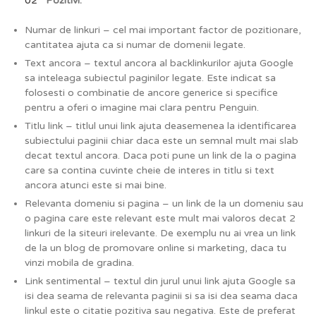
Pozitivi:
Numar de linkuri – cel mai important factor de pozitionare,
cantitatea ajuta ca si numar de domenii legate.
Text ancora – textul ancora al backlinkurilor ajuta Google
sa inteleaga subiectul paginilor legate. Este indicat sa
folosesti o combinatie de ancore generice si specifice
pentru a oferi o imagine mai clara pentru Penguin.
Titlu link – titlul unui link ajuta deasemenea la identificarea
subiectului paginii chiar daca este un semnal mult mai slab
decat textul ancora. Daca poti pune un link de la o pagina
care sa contina cuvinte cheie de interes in titlu si text
ancora atunci este si mai bine.
Relevanta domeniu si pagina – un link de la un domeniu sau
o pagina care este relevant este mult mai valoros decat 2
linkuri de la siteuri irelevante. De exemplu nu ai vrea un link
de la un blog de promovare online si marketing, daca tu
vinzi mobila de gradina.
Link sentimental – textul din jurul unui link ajuta Google sa
isi dea seama de relevanta paginii si sa isi dea seama daca
linkul este o citatie pozitiva sau negativa. Este de preferat