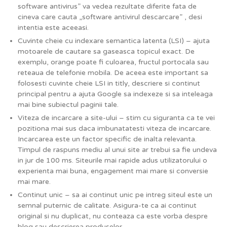
software antivirus” va vedea rezultate diferite fata de
cineva care cauta „software antivirul descarcare” , desi
intentia este aceeasi.
Cuvinte cheie cu indexare semantica latenta (LSI) – ajuta
motoarele de cautare sa gaseasca topicul exact. De
exemplu, orange poate fi culoarea, fructul portocala sau
reteaua de telefonie mobila. De aceea este important sa
folosesti cuvinte cheie LSI in titly, descriere si continut
principal pentru a ajuta Google sa indexeze si sa inteleaga
mai bine subiectul paginii tale.
Viteza de incarcare a site-ului – stim cu siguranta ca te vei
pozitiona mai sus daca imbunatatesti viteza de incarcare.
Incarcarea este un factor specific de inalta relevanta.
Timpul de raspuns mediu al unui site ar trebui sa fie undeva
in jur de 100 ms. Siteurile mai rapide adus utilizatorului o
experienta mai buna, engagement mai mare si conversie
mai mare.
Continut unic – sa ai continut unic pe intreg siteul este un
semnal puternic de calitate. Asigura-te ca ai continut
original si nu duplicat, nu conteaza ca este vorba despre
blog sau descrierea produselor.