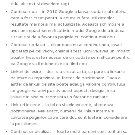
titlu, alt text si descriere tag).
Continut nou – in 2010 Google a lansat update-ul cafeina,
care a fost creat pentru a aduce in fata utilizatorilor
rezultate mai noi si mai actualizate. Aceasta schimbare a
avut un impact semnificativ in modul Google de a indexa
siteurile si de a favoriza paginile cu continut mai nou.
Continut updatat – chiar daca nu ai continut nou, insa il
updatezi pe cel vechi, chiar si acest lucru va avea un impact
pozitiv. Insa, este necesar de un update semnificativ pentru
ca Google sa il eticheteze ca fiind nou.
Linkuri de iesire – desi s-a crezut asta, se pare ca linkurile
de iesire nu reprezinta un factor de pozitionare. Daca ai
astfel de linkuri pe site poate adauga valoare continutului
iar google va privi pozitiv acest aspect, desigur, insa
linkurile in sine nu reprezinta un factor de rankare.
Link-uri interne – la fel ca si cele externe, afecteaza
pozitionarea. Mai exact, numarul de linkuri interne si
calitatea paginilor catre care duc sunt luate in considerare
la pozitionare.
Continut sindicalizat – foarte multi oameni sunt terifiati sa