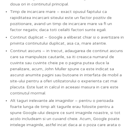
doua ori in continutul principal.
Timp de incarcare mare – exact opusul faptului ca
rapiditatea incarcarii siteului este un factor pozitiv de
pozitionare, avand un timp de incarcare mare va fi un
factor negativ, daca toti ceilalti factori sunte egali.
Continut duplicat – Google a eliberat chiar si o avertizare in
privinta continutului duplicat, asa ca, mare atentie.
Continut ascuns – in trecut, adaugarea de continut ascuns
care sa manipuleze cautarile, sa iti creasca numarul de
cuvinte sau cuvinte cheie pe o pagina putea duce la
penalizare, acum, John Muller spune ca este indicat sa
ascunzi anumite pagini sau butoane in interfata de mobil a
site-ului pentru a oferi utilizatorului o experienta cat mai
placuta. Este luat in calcul in aceeasi masura in care este
continutul mormal.
Alt taguri irelevante ale imaginilor – pentru o perioada
foarte lunga de timp alt tagurile erau folosite pentru a
spune Google-ului despre ce sunt imaginile noastre, si tot
acolo includeam si un cuvand cheie. Acum, Google poate
intelege imaginile, astfel incat daca ai o poza care arata o