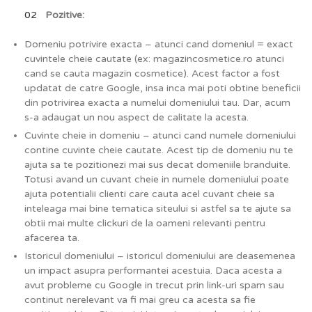
Pozitive:
Domeniu potrivire exacta – atunci cand domeniul = exact
cuvintele cheie cautate (ex: magazincosmetice.ro atunci
cand se cauta magazin cosmetice). Acest factor a fost
updatat de catre Google, insa inca mai poti obtine beneficii
din potrivirea exacta a numelui domeniului tau. Dar, acum
s-a adaugat un nou aspect de calitate la acesta.
Cuvinte cheie in domeniu – atunci cand numele domeniului
contine cuvinte cheie cautate. Acest tip de domeniu nu te
ajuta sa te pozitionezi mai sus decat domeniile branduite.
Totusi avand un cuvant cheie in numele domeniului poate
ajuta potentialii clienti care cauta acel cuvant cheie sa
inteleaga mai bine tematica siteului si astfel sa te ajute sa
obtii mai multe clickuri de la oameni relevanti pentru
afacerea ta.
Istoricul domeniului – istoricul domeniului are deasemenea
un impact asupra performantei acestuia. Daca acesta a
avut probleme cu Google in trecut prin link-uri spam sau
continut nerelevant va fi mai greu ca acesta sa fie