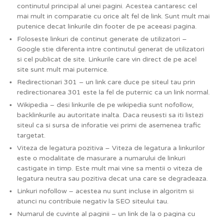
continutul principal al unei pagini. Acestea cantaresc cel
mai mult in comparatie cu orice alt fel de link. Sunt mult mai
putenice decat linkurile din footer de pe aceeasi pagina.
Foloseste linkuri de continut generate de utilizatori –
Google stie diferenta intre continutul generat de utilizatori
si cel publicat de site. Linkurile care vin direct de pe acel
site sunt mult mai puternice.
Redirectionari 301 – un link care duce pe siteul tau prin
redirectionarea 301 este la fel de puternic ca un link normal.
Wikipedia – desi linkurile de pe wikipedia sunt nofollow,
backlinkurile au autoritate inalta. Daca reusesti sa iti listezi
siteul ca si sursa de inforatie vei primi de asemenea trafic
targetat.
Viteza de legatura pozitiva – Viteza de legatura a linkurilor
este o modalitate de masurare a numarului de linkuri
castigate in timp. Este mult mai vine sa mentii o viteza de
legatura neutra sau pozitiva decat una care se degradeaza.
Linkuri nofollow – acestea nu sunt incluse in algoritm si
atunci nu contribuie negativ la SEO siteului tau.
Numarul de cuvinte al paginii – un link de la o pagina cu