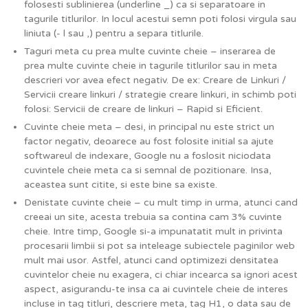
folosesti sublinierea (underline _) ca si separatoare in
tagurile titlurilor. In locul acestui semn poti folosi virgula sau
liniuta (- l sau ,) pentru a separa titlurile.
Taguri meta cu prea multe cuvinte cheie – inserarea de
prea multe cuvinte cheie in tagurile titlurilor sau in meta
descrieri vor avea efect negativ. De ex: Creare de Linkuri /
Servicii creare linkuri / strategie creare linkuri, in schimb poti
folosi: Servicii de creare de linkuri – Rapid si Eficient.
Cuvinte cheie meta – desi, in principal nu este strict un
factor negativ, deoarece au fost folosite initial sa ajute
softwareul de indexare, Google nu a foslosit niciodata
cuvintele cheie meta ca si semnal de pozitionare. Insa,
aceastea sunt citite, si este bine sa existe.
Denistate cuvinte cheie – cu mult timp in urma, atunci cand
creeai un site, acesta trebuia sa contina cam 3% cuvinte
cheie. Intre timp, Google si-a impunatatit mult in privinta
procesarii limbii si pot sa inteleage subiectele paginilor web
mult mai usor. Astfel, atunci cand optimizezi densitatea
cuvintelor cheie nu exagera, ci chiar incearca sa ignori acest
aspect, asigurandu-te insa ca ai cuvintele cheie de interes
incluse in tag titluri, descriere meta, tag H1, o data sau de