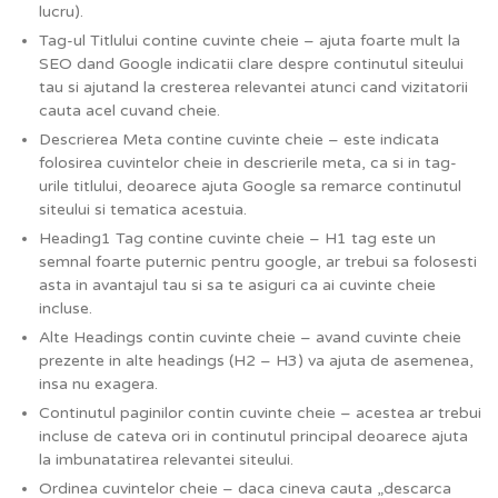
lucru).
Tag-ul Titlului contine cuvinte cheie – ajuta foarte mult la
SEO dand Google indicatii clare despre continutul siteului
tau si ajutand la cresterea relevantei atunci cand vizitatorii
cauta acel cuvand cheie.
Descrierea Meta contine cuvinte cheie – este indicata
folosirea cuvintelor cheie in descrierile meta, ca si in tag-
urile titlului, deoarece ajuta Google sa remarce continutul
siteului si tematica acestuia.
Heading1 Tag contine cuvinte cheie – H1 tag este un
semnal foarte puternic pentru google, ar trebui sa folosesti
asta in avantajul tau si sa te asiguri ca ai cuvinte cheie
incluse.
Alte Headings contin cuvinte cheie – avand cuvinte cheie
prezente in alte headings (H2 – H3) va ajuta de asemenea,
insa nu exagera.
Continutul paginilor contin cuvinte cheie – acestea ar trebui
incluse de cateva ori in continutul principal deoarece ajuta
la imbunatatirea relevantei siteului.
Ordinea cuvintelor cheie – daca cineva cauta „descarca