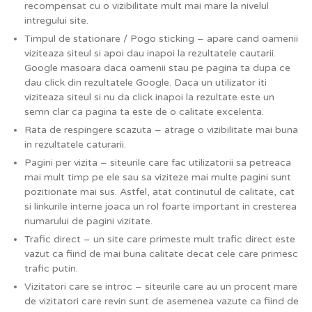
recompensat cu o vizibilitate mult mai mare la nivelul
intregului site.
Timpul de stationare / Pogo sticking – apare cand oamenii
viziteaza siteul si apoi dau inapoi la rezultatele cautarii.
Google masoara daca oamenii stau pe pagina ta dupa ce
dau click din rezultatele Google. Daca un utilizator iti
viziteaza siteul si nu da click inapoi la rezultate este un
semn clar ca pagina ta este de o calitate excelenta.
Rata de respingere scazuta – atrage o vizibilitate mai buna
in rezultatele caturarii.
Pagini per vizita – siteurile care fac utilizatorii sa petreaca
mai mult timp pe ele sau sa viziteze mai multe pagini sunt
pozitionate mai sus. Astfel, atat continutul de calitate, cat
si linkurile interne joaca un rol foarte important in cresterea
numarului de pagini vizitate.
Trafic direct – un site care primeste mult trafic direct este
vazut ca fiind de mai buna calitate decat cele care primesc
trafic putin.
Vizitatori care se introc – siteurile care au un procent mare
de vizitatori care revin sunt de asemenea vazute ca fiind de