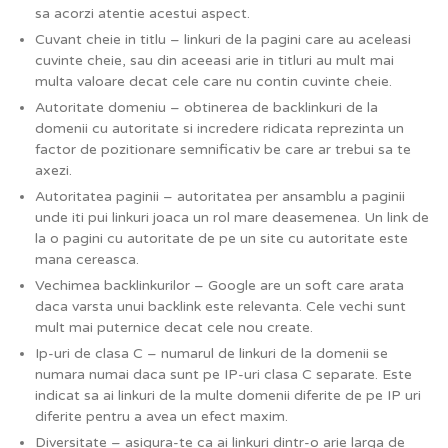
sa acorzi atentie acestui aspect.
Cuvant cheie in titlu – linkuri de la pagini care au aceleasi
cuvinte cheie, sau din aceeasi arie in titluri au mult mai
multa valoare decat cele care nu contin cuvinte cheie.
Autoritate domeniu – obtinerea de backlinkuri de la
domenii cu autoritate si incredere ridicata reprezinta un
factor de pozitionare semnificativ be care ar trebui sa te
axezi.
Autoritatea paginii – autoritatea per ansamblu a paginii
unde iti pui linkuri joaca un rol mare deasemenea. Un link de
la o pagini cu autoritate de pe un site cu autoritate este
mana cereasca.
Vechimea backlinkurilor – Google are un soft care arata
daca varsta unui backlink este relevanta. Cele vechi sunt
mult mai puternice decat cele nou create.
Ip-uri de clasa C – numarul de linkuri de la domenii se
numara numai daca sunt pe IP-uri clasa C separate. Este
indicat sa ai linkuri de la multe domenii diferite de pe IP uri
diferite pentru a avea un efect maxim.
Diversitate – asigura-te ca ai linkuri dintr-o arie larga de