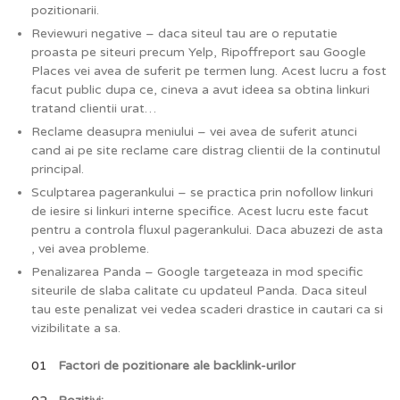
pozitionarii.
Reviewuri negative – daca siteul tau are o reputatie
proasta pe siteuri precum Yelp, Ripoffreport sau Google
Places vei avea de suferit pe termen lung. Acest lucru a fost
facut public dupa ce, cineva a avut ideea sa obtina linkuri
tratand clientii urat…
Reclame deasupra meniului – vei avea de suferit atunci
cand ai pe site reclame care distrag clientii de la continutul
principal.
Sculptarea pagerankului – se practica prin nofollow linkuri
de iesire si linkuri interne specifice. Acest lucru este facut
pentru a controla fluxul pagerankului. Daca abuzezi de asta
, vei avea probleme.
Penalizarea Panda – Google targeteaza in mod specific
siteurile de slaba calitate cu updateul Panda. Daca siteul
tau este penalizat vei vedea scaderi drastice in cautari ca si
vizibilitate a sa.
Factori de pozitionare ale backlink-urilor