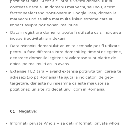
pozitionat bine. Si tot aici intra si varsta domeniului: nu
conteaza daca ai un domeniu mai vechi, sau nou, acest
factor neafectand pozitionare in Google. Insa, domeniile
mai vechi tind sa aiba mai multe linkuri externe care au
impact asupra pozitionarii mai bune.
Data inregistrare domeniu: poate fi utilizata ca si indicarea
inceperii activitatii si indexarii
Data reinnoirii domeniului: anumite semnale pot fi utilizare
pentru a face diferenta intre domenii legitime si nelegitime,
deoarece domeniile legitime si valoroase sunt platite de
obicei pe mai multi ani in avans.
Extensie TLD tara – avand extensia potrivita tarii careia te
adresezi (.ro pt Romania) te ajuta la indicatorii de geo-
targetare, dar asta nu inseamna ca este mai usor sa
pozitionezi un site .ro decat unul .com in Romania.
Negative:
Informatii private Whois – sa detii informatii private whois