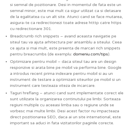
si semnal de pozitionare. Desi in momentul de fata este un
semnal minor, este mai mult ca sigur utilizat ca si detasare
de la egalitatea cu un alt site. Atunci cand se face mutarea,
asigura-te ca redirectionezi toate adrese htttp catre https
cu redirectionare 301.
Breadcrumb rich snippets – avand aceasta navigatie pe
siteul tau va ajuta arhitectura per ansamblu a siteului. Ceea
ce ajuta si mai mult, este preenta de marcari rich snippets
pentru breacrumbs (de exemplu:
domeniu.com/tips
).
Optimizare pentru mobil – daca siteul tau are un design
responzive si arata bine pe mobil va performa bine. Google
a introdus recent prima indexare pentru mobil si au un
instrument de testare a optimizarii siteurilor pe mobil si un
instrument care testeaza viteza de incarcare.
Taguri hreflang – atunci cand sunt implementate corect ele
sunt utilizate la organizarea continutului pe limbi. Sorteaza
regiuni multiple cu aceeasi limba sau o regiune unde se
vorbesc mai multe limbi. Desi acest factor nu impacteaza
direct pozitionarea SEO, daca ai un site international, este
important sa aduci in fata vizitatorilor paginile corecte.