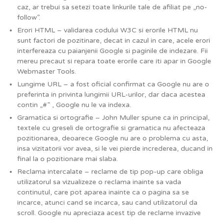
caz, ar trebui sa setezi toate linkurile tale de afiliat pe „no-
follow”.
Erori HTML – validarea codului W3C si erorile HTML nu
sunt factori de pozitinare, decat in cazul in care, acele erori
interfereaza cu paianjenii Google si paginile de indezare. Fii
mereu precaut si repara toate erorile care iti apar in Google
Webmaster Tools.
Lungime URL – a fost oficial confirmat ca Google nu are o
preferinta in privinta lungimii URL-urilor, dar daca acestea
contin „#” , Google nu le va indexa.
Gramatica si ortografie – John Muller spune ca in principal,
textele cu greseli de ortografie si gramatica nu afecteaza
pozitionarea, deoarece Google nu are o problema cu asta,
insa vizitatorii vor avea, si le vei pierde increderea, ducand in
final la o pozitionare mai slaba.
Reclama intercalate – reclame de tip pop-up care obliga
utilizatorul sa vizualizeze o reclama inainte sa vada
continutul, care pot aparea inainte ca o pagina sa se
incarce, atunci cand se incarca, sau cand utilizatorul da
scroll. Google nu apreciaza acest tip de reclame invazive