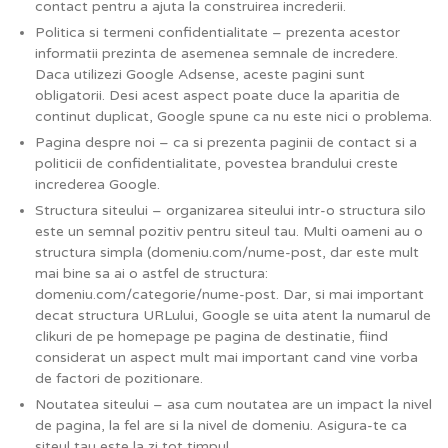
contact pentru a ajuta la construirea increderii.
Politica si termeni confidentialitate – prezenta acestor
informatii prezinta de asemenea semnale de incredere.
Daca utilizezi Google Adsense, aceste pagini sunt
obligatorii. Desi acest aspect poate duce la aparitia de
continut duplicat, Google spune ca nu este nici o problema.
Pagina despre noi – ca si prezenta paginii de contact si a
politicii de confidentialitate, povestea brandului creste
increderea Google.
Structura siteului – organizarea siteului intr-o structura silo
este un semnal pozitiv pentru siteul tau. Multi oameni au o
structura simpla (domeniu.com/nume-post, dar este mult
mai bine sa ai o astfel de structura:
domeniu.com/categorie/nume-post. Dar, si mai important
decat structura URLului, Google se uita atent la numarul de
clikuri de pe homepage pe pagina de destinatie, fiind
considerat un aspect mult mai important cand vine vorba
de factori de pozitionare.
Noutatea siteului – asa cum noutatea are un impact la nivel
de pagina, la fel are si la nivel de domeniu. Asigura-te ca
siteul tau este la zi tot timpul.