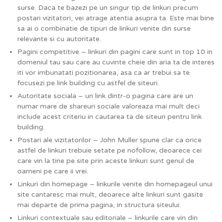
surse. Daca te bazezi pe un singur tip de linkuri precum
postari vizitatori, vei atrage atentia asupra ta. Este mai bine
sa ai o combinatie de tipuri de linkuri venite din surse
relevante si cu autoritate.
Pagini competitive – linkuri din pagini care sunt in top 10 in
domeniul tau sau care au cuvinte cheie din aria ta de interes
iti vor imbunatati pozitionarea, asa ca ar trebui sa te
focusezi pe link building cu astfel de siteuri.
Autoritate sociala – un link dintr-o pagina care are un
numar mare de shareuri sociale valoreaza mai mult deci
include acest criteriu in cautarea ta de siteuri pentru link
building.
Postari ale vizitatorilor – John Muller spune clar ca orice
astfel de linkuri trebuie setate pe nofollow, deoarece cei
care vin la tine pe site prin aceste linkuri sunt genul de
oameni pe care ii vrei.
Linkuri din homepage – linkurile venite din homepageul unui
site cantaresc mai mult, deoarece alte linkuri sunt gasite
mai departe de prima pagina, in structura siteului.
Linkuri contextuale sau editoriale – linkurile care vin din