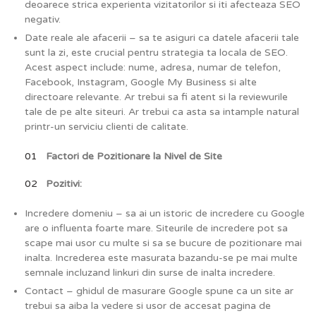
deoarece strica experienta vizitatorilor si iti afecteaza SEO
negativ.
Date reale ale afacerii – sa te asiguri ca datele afacerii tale
sunt la zi, este crucial pentru strategia ta locala de SEO.
Acest aspect include: nume, adresa, numar de telefon,
Facebook, Instagram, Google My Business si alte
directoare relevante. Ar trebui sa fi atent si la reviewurile
tale de pe alte siteuri. Ar trebui ca asta sa intample natural
printr-un serviciu clienti de calitate.
Factori de Pozitionare la Nivel de Site
Pozitivi:
Incredere domeniu – sa ai un istoric de incredere cu Google
are o influenta foarte mare. Siteurile de incredere pot sa
scape mai usor cu multe si sa se bucure de pozitionare mai
inalta. Increderea este masurata bazandu-se pe mai multe
semnale incluzand linkuri din surse de inalta incredere.
Contact – ghidul de masurare Google spune ca un site ar
trebui sa aiba la vedere si usor de accesat pagina de