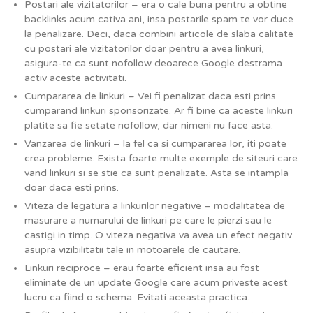
Postari ale vizitatorilor – era o cale buna pentru a obtine
backlinks acum cativa ani, insa postarile spam te vor duce
la penalizare. Deci, daca combini articole de slaba calitate
cu postari ale vizitatorilor doar pentru a avea linkuri,
asigura-te ca sunt nofollow deoarece Google destrama
activ aceste activitati.
Cumpararea de linkuri – Vei fi penalizat daca esti prins
cumparand linkuri sponsorizate. Ar fi bine ca aceste linkuri
platite sa fie setate nofollow, dar nimeni nu face asta.
Vanzarea de linkuri – la fel ca si cumpararea lor, iti poate
crea probleme. Exista foarte multe exemple de siteuri care
vand linkuri si se stie ca sunt penalizate. Asta se intampla
doar daca esti prins.
Viteza de legatura a linkurilor negative – modalitatea de
masurare a numarului de linkuri pe care le pierzi sau le
castigi in timp. O viteza negativa va avea un efect negativ
asupra vizibilitatii tale in motoarele de cautare.
Linkuri reciproce – erau foarte eficient insa au fost
eliminate de un update Google care acum priveste acest
lucru ca fiind o schema. Evitati aceasta practica.