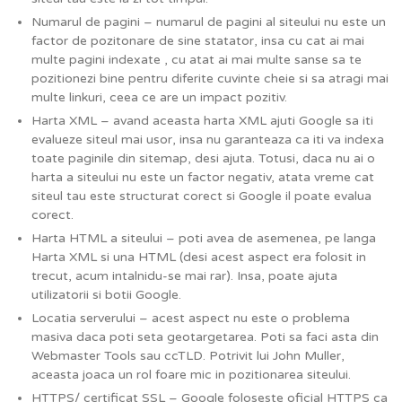
Numarul de pagini – numarul de pagini al siteului nu este un
factor de pozitonare de sine statator, insa cu cat ai mai
multe pagini indexate , cu atat ai mai multe sanse sa te
pozitionezi bine pentru diferite cuvinte cheie si sa atragi mai
multe linkuri, ceea ce are un impact pozitiv.
Harta XML – avand aceasta harta XML ajuti Google sa iti
evalueze siteul mai usor, insa nu garanteaza ca iti va indexa
toate paginile din sitemap, desi ajuta. Totusi, daca nu ai o
harta a siteului nu este un factor negativ, atata vreme cat
siteul tau este structurat corect si Google il poate evalua
corect.
Harta HTML a siteului – poti avea de asemenea, pe langa
Harta XML si una HTML (desi acest aspect era folosit in
trecut, acum intalnidu-se mai rar). Insa, poate ajuta
utilizatorii si botii Google.
Locatia serverului – acest aspect nu este o problema
masiva daca poti seta geotargetarea. Poti sa faci asta din
Webmaster Tools sau ccTLD. Potrivit lui John Muller,
aceasta joaca un rol foare mic in pozitionarea siteului.
HTTPS/ certificat SSL – Google foloseste oficial HTTPS ca