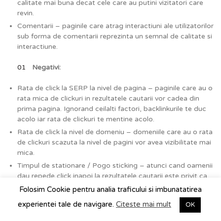
calitate mai buna decat cele care au putini vizitatori care
revin.
Comentarii – paginile care atrag interactiuni ale utilizatorilor
sub forma de comentarii reprezinta un semnal de calitate si
interactiune.
Negativi:
Rata de click la SERP la nivel de pagina – paginile care au o
rata mica de clickuri in rezultatele cautarii vor cadea din
prima pagina. Ignorand ceilalti factori, backlinkurile te duc
acolo iar rata de clickuri te mentine acolo.
Rata de click la nivel de domeniu – domeniile care au o rata
de clickuri scazuta la nivel de pagini vor avea vizibilitate mai
mica.
Timpul de stationare / Pogo sticking – atunci cand oamenii
dau repede click inapoi la rezultatele cautarii este privit ca
un semnal negativ puternic.
Folosim Cookie pentru analia traficului si imbunatatirea
Rata de respingere ridicata – siteurile cu o rata de
experientei tale de navigare.
Citeste mai mult
OK
respingere ridicata vor vedea un efect negativ asupra
pozitionarii lor, deoarece Google considera ca nu oferi