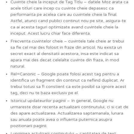
Cuvinte cheie la inceput de Tag Titlu – datele Moz arata ca
acele titluri care incep cu cuvinte cheie depasesc ca
performanta pe acelea care au cuvintele cheie la final.
Astfel, atunci cand publici continut nou pe site, asigura-te
ca ai acesta taguri optimizate avand cuvintele cheie la
inceput. Acest lucru chiar face diferenta.
Frecventa cuvintelor cheie – cuvintele tale cheie ar trebui
sa fie cel mai des folosit in fraze din articol. Nu exista un
secret exact al densitatii acestora, insa este indicat sa
apara mai des decat celelalte cuvinte din fraza, in mod
natural.
Rel=Canonic – Google poate folosi acest tag pentru a
identifica un fragment din continut ca nefiind duplicat. Ar
trebui totusi sa fi constient ca este posibil sa ignore acest
tag, deci nu te baza exclusiv pe el.
Istoricul updateurilor paginii – In general, Google nu
urmareste doar recenta actualizarii continutului, ci si cat de
des apare actualizarea. Actualizarea saptamanala, lunara
sau anuala poate avea o influenta puternica asupra
pozitionarii paginii.
Lungimea actulizarii continutului – cantitatea de text