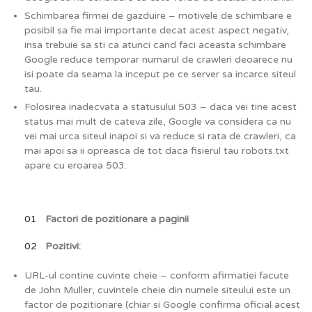
Schimbarea firmei de gazduire – motivele de schimbare e
posibil sa fie mai importante decat acest aspect negativ,
insa trebuie sa sti ca atunci cand faci aceasta schimbare
Google reduce temporar numarul de crawleri deoarece nu
isi poate da seama la inceput pe ce server sa incarce siteul
tau.
Folosirea inadecvata a statusului 503 – daca vei tine acest
status mai mult de cateva zile, Google va considera ca nu
vei mai urca siteul inapoi si va reduce si rata de crawleri, ca
mai apoi sa ii opreasca de tot daca fisierul tau robots.txt
apare cu eroarea 503.
Factori de pozitionare a paginii
Pozitivi:
URL-ul contine cuvinte cheie – conform afirmatiei facute
de John Muller, cuvintele cheie din numele siteului este un
factor de pozitionare (chiar si Google confirma oficial acest