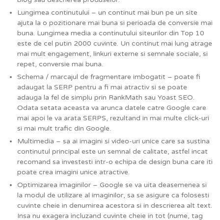
Lungimea continutului – un continut mai bun pe un site
ajuta la o pozitionare mai buna si perioada de conversie mai
buna. Lungimea media a continutului siteurilor din Top 10
este de cel putin 2000 cuvinte. Un continut mai lung atrage
mai mult engagement, linkuri externe si semnale sociale, si
repet, conversie mai buna.
Schema / marcajul de fragmentare imbogatit – poate fi
adaugat la SERP pentru a fi mai atractiv si se poate
adauga la fel de simplu prin RankMath sau Yoast SEO.
Odata setata aceasta va arunca datele catre Google care
mai apoi le va arata SERPS, rezultand in mai multe click-uri
si mai mult trafic din Google.
Multimedia – sa ai imagini si video-uri unice care sa sustina
continutul principal este un semnal de calitate, astfel incat
recomand sa investesti intr-o echipa de design buna care iti
poate crea imagini unice atractive.
Optimizarea imaginilor – Google se va uita deasemenea si
la modul de utilizare al imaginilor, sa se asigure ca folosesti
cuvinte cheie in denumirea acestora si in descrierea alt text.
Insa nu exagera incluzand cuvinte cheie in tot (nume, tag