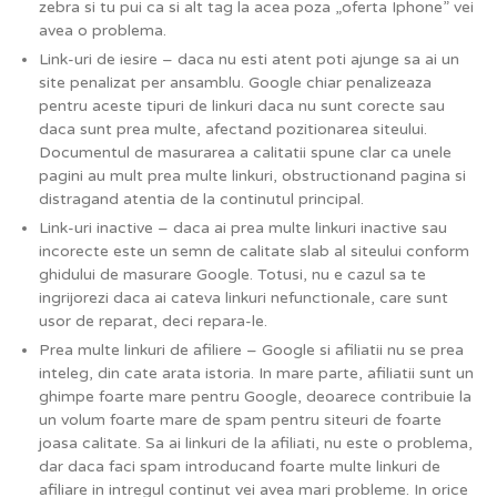
zebra si tu pui ca si alt tag la acea poza „oferta Iphone” vei
avea o problema.
Link-uri de iesire – daca nu esti atent poti ajunge sa ai un
site penalizat per ansamblu. Google chiar penalizeaza
pentru aceste tipuri de linkuri daca nu sunt corecte sau
daca sunt prea multe, afectand pozitionarea siteului.
Documentul de masurarea a calitatii spune clar ca unele
pagini au mult prea multe linkuri, obstructionand pagina si
distragand atentia de la continutul principal.
Link-uri inactive – daca ai prea multe linkuri inactive sau
incorecte este un semn de calitate slab al siteului conform
ghidului de masurare Google. Totusi, nu e cazul sa te
ingrijorezi daca ai cateva linkuri nefunctionale, care sunt
usor de reparat, deci repara-le.
Prea multe linkuri de afiliere – Google si afiliatii nu se prea
inteleg, din cate arata istoria. In mare parte, afiliatii sunt un
ghimpe foarte mare pentru Google, deoarece contribuie la
un volum foarte mare de spam pentru siteuri de foarte
joasa calitate. Sa ai linkuri de la afiliati, nu este o problema,
dar daca faci spam introducand foarte multe linkuri de
afiliare in intregul continut vei avea mari probleme. In orice