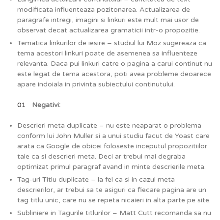
modificata influenteaza pozitonarea. Actualizarea de
paragrafe intregi, imagini si linkuri este mult mai usor de
observat decat actualizarea gramaticii intr-o propozitie.
Tematica linkurilor de iesire – studiul lui Moz sugereaza ca
tema acestori linkuri poate de asemenea sa influenteze
relevanta. Daca pui linkuri catre o pagina a carui continut nu
este legat de tema acestora, poti avea probleme deoarece
apare indoiala in privinta subiectului continutului.
Negativi:
Descrieri meta duplicate – nu este neaparat o problema
conform lui John Muller si a unui studiu facut de Yoast care
arata ca Google de obicei foloseste inceputul propozitiilor
tale ca si descrieri meta. Deci ar trebui mai degraba
optimizat primul paragraf avand in minte descrierile meta.
Tag-uri Titlu duplicate – la fel ca si in cazul meta
descrierilor, ar trebui sa te asiguri ca fiecare pagina are un
tag titlu unic, care nu se repeta nicaieri in alta parte pe site.
Subliniere in Tagurile titlurilor – Matt Cutt recomanda sa nu