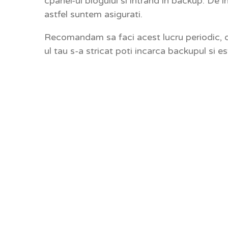
cpanel-ul blogului si intrand in backup. De 
astfel suntem asigurati.
Recomandam sa faci acest lucru periodic, da
ul tau s-a stricat poti incarca backupul si es