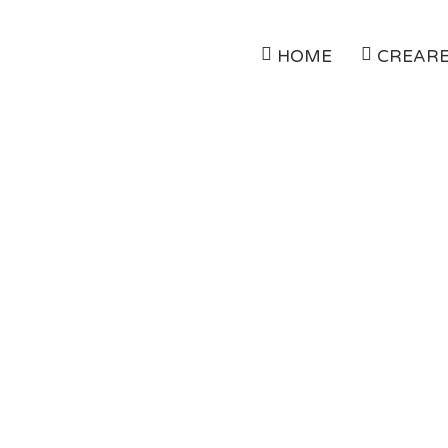
HOME
CREARE
Drumul spre succes in blogging
AGE
BLOG
DRUMUL SPRE SUCCES IN BLO