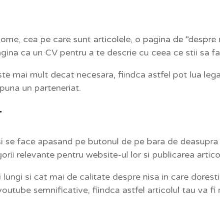
me, cea pe care sunt articolele, o pagina de “despre m
gina ca un CV pentru a te descrie cu ceea ce stii sa fa
 mai mult decat necesara, fiindca astfel pot lua legatur
opuna un parteneriat.
r
e si se face apasand pe butonul de pe bara de deasupra 
 relevante pentru website-ul lor si publicarea articol
ungi si cat mai de calitate despre nisa in care doresti
outube semnificative, fiindca astfel articolul tau va fi 