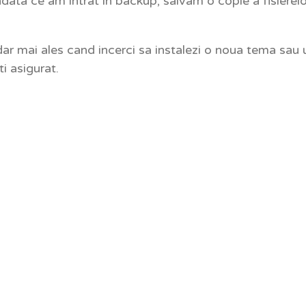
indata ce am intrat in backup, salvam o copie a fisiere
r mai ales cand incerci sa instalezi o noua tema sau 
ti asigurat.