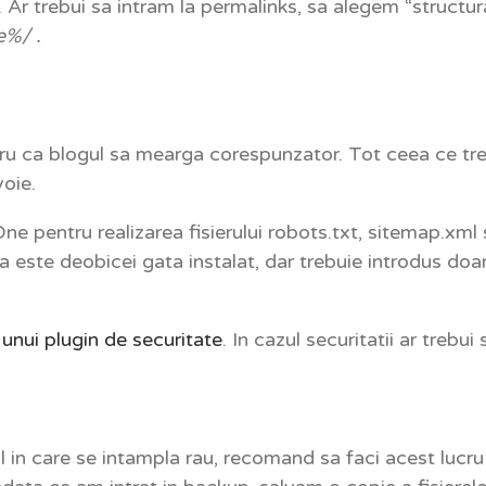
. Ar trebui sa intram la permalinks, sa alegem “structu
e%/ .
tru ca blogul sa mearga corespunzator. Tot ceea ce treb
voie.
ne pentru realizarea fisierului robots.txt, sitemap.xm
ta este deobicei gata instalat, dar trebuie introdus do
 unui plugin de securitate
. In cazul securitatii ar trebui
ul in care se intampla rau, recomand sa faci acest luc