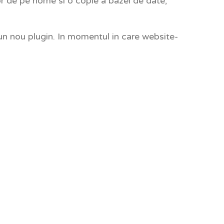
lor de pe home si o copie a bazei de date,
un nou plugin. In momentul in care website-