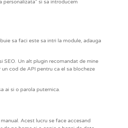
ra personalizata” si sa introducem
uie sa faci este sa intri la module, adauga
l si SEO. Un alt plugin recomandat de mine
ar un cod de API pentru ca el sa blocheze
 sa ai si o parola puternica.
ru manual. Acest lucru se face accesand