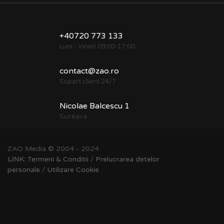
+40720 773 133
Luni - Vineri 09:00-17:00
contact@zao.ro
Suport client 24/7
Nicolae Balcescu 1
Suceava
ZAO Media © 2004 - 2024
LINK:
Termeni & Conditii
/
Prelucrarea detelor
personale
/
Utilizare Cookie