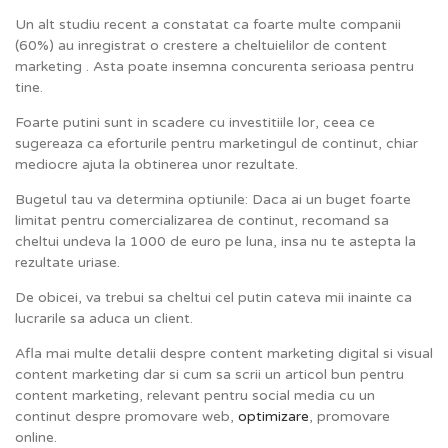
Un alt studiu recent a constatat ca foarte multe companii
(60%) au inregistrat o crestere a cheltuielilor de content
marketing . Asta poate insemna concurenta serioasa pentru
tine.
Foarte putini sunt in scadere cu investitiile lor, ceea ce
sugereaza ca eforturile pentru marketingul de continut, chiar
mediocre ajuta la obtinerea unor rezultate.
Bugetul tau va determina optiunile: Daca ai un buget foarte
limitat pentru comercializarea de continut, recomand sa
cheltui undeva la 1000 de euro pe luna, insa nu te astepta la
rezultate uriase.
De obicei, va trebui sa cheltui cel putin cateva mii inainte ca
lucrarile sa aduca un client.
Afla mai multe detalii despre content marketing digital si visual
content marketing dar si cum sa scrii un articol bun pentru
content marketing, relevant pentru social media cu un
continut despre promovare web,
optimizare
, promovare
online.