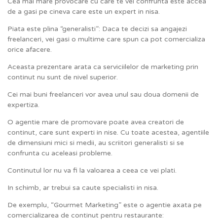
Cea mai mare provocare cu care te vei confrunta este accea
de a gasi pe cineva care este un expert in nisa.
Piata este plina “generalisti”: Daca te decizi sa angajezi
freelanceri, vei gasi o multime care spun ca pot comercializa
orice afacere.
Aceasta prezentare arata ca serviciilelor de marketing prin
continut nu sunt de nivel superior.
Cei mai buni freelanceri vor avea unul sau doua domenii de
expertiza.
O agentie mare de promovare poate avea creatori de
continut, care sunt experti in nise. Cu toate acestea, agentiile
de dimensiuni mici si medii, au scriitori generalisti si se
confrunta cu aceleasi probleme.
Continutul lor nu va fi la valoarea a ceea ce vei plati.
In schimb, ar trebui sa caute specialisti in nisa.
De exemplu, “Gourmet Marketing” este o agentie axata pe
comercializarea de continut pentru restaurante: