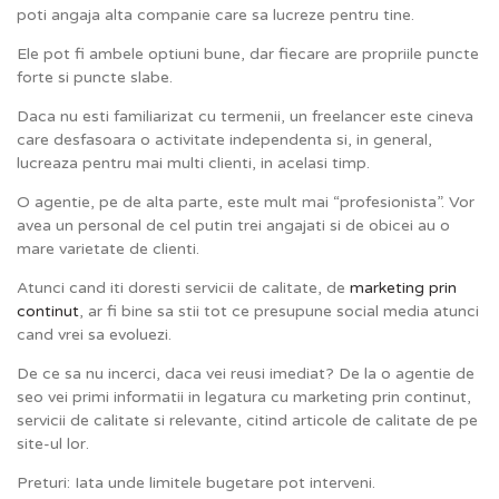
poti angaja alta companie care sa lucreze pentru tine.
Ele pot fi ambele optiuni bune, dar fiecare are propriile puncte
forte si puncte slabe.
Daca nu esti familiarizat cu termenii, un freelancer este cineva
care desfasoara o activitate independenta si, in general,
lucreaza pentru mai multi clienti, in acelasi timp.
O agentie, pe de alta parte, este mult mai “profesionista”. Vor
avea un personal de cel putin trei angajati si de obicei au o
mare varietate de clienti.
Atunci cand iti doresti servicii de calitate, de
marketing prin
continut
, ar fi bine sa stii tot ce presupune social media atunci
cand vrei sa evoluezi.
De ce sa nu incerci, daca vei reusi imediat? De la o agentie de
seo vei primi informatii in legatura cu marketing prin continut,
servicii de calitate si relevante, citind articole de calitate de pe
site-ul lor.
Preturi: Iata unde limitele bugetare pot interveni.