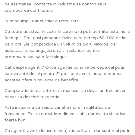
de asemenea, contacte in industrie sa contribuie la
promovarea continutului.
Sunt scumpi, dar ei chiar au rezultate.
Cu toate acestea, în cazul în care nu iti poti permite asta, nu iti
face griji. Poți gasi persoane fizice care percep 50-100 de lei
pe o ora. Ele pot produce un volum de lucru valoros, dar
asteapta-te sa angajezi un alt freelancer pentru
promovare sau sa o faci singur.
Cat despre agentii? Orice agentie buna va percepe cel putin
cateva sute de lei pe ora. Ei pot face acest lucru, deoarece
acestea ofera o multime de beneficii.
Comparatie de calitate: este mai usor sa deveii un freelancer
decat sa deschizi o agentie.
Asta inseamna ca exista variatie mare in calitatea de
freelanceri. Exista o multime din cei slabi, dar exista si cativa
foarte buni.
Cu agentii, aveti, de asemenea, variabilitate, dar sunt mai putin