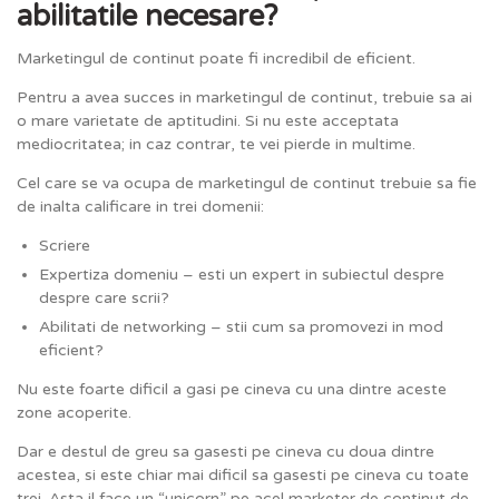
abilitatile necesare?
Marketingul de continut poate fi incredibil de eficient.
Pentru a avea succes in marketingul de continut, trebuie sa ai
o mare varietate de aptitudini. Si nu este acceptata
mediocritatea; in caz contrar, te vei pierde in multime.
Cel care se va ocupa de marketingul de continut trebuie sa fie
de inalta calificare in trei domenii:
Scriere
Expertiza domeniu – esti un expert in subiectul despre
despre care scrii?
Abilitati de networking – stii cum sa promovezi in mod
eficient?
Nu este foarte dificil a gasi pe cineva cu una dintre aceste
zone acoperite.
Dar e destul de greu sa gasesti pe cineva cu doua dintre
acestea, si este chiar mai dificil sa gasesti pe cineva cu toate
trei. Asta il face un “unicorn” pe acel marketer de continut de