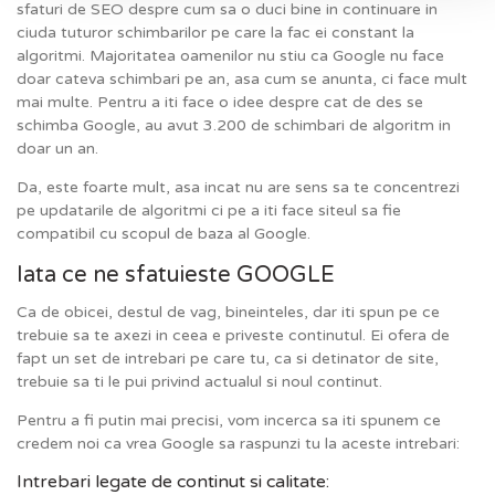
sfaturi de SEO despre cum sa o duci bine in continuare in
ciuda tuturor schimbarilor pe care la fac ei constant la
algoritmi. Majoritatea oamenilor nu stiu ca Google nu face
doar cateva schimbari pe an, asa cum se anunta, ci face mult
mai multe. Pentru a iti face o idee despre cat de des se
schimba Google, au avut 3.200 de schimbari de algoritm in
doar un an.
Da, este foarte mult, asa incat nu are sens sa te concentrezi
pe updatarile de algoritmi ci pe a iti face siteul sa fie
compatibil cu scopul de baza al Google.
Iata ce ne sfatuieste GOOGLE
Ca de obicei, destul de vag, bineinteles, dar iti spun pe ce
trebuie sa te axezi in ceea e priveste continutul. Ei ofera de
fapt un set de intrebari pe care tu, ca si detinator de site,
trebuie sa ti le pui privind actualul si noul continut.
Pentru a fi putin mai precisi, vom incerca sa iti spunem ce
credem noi ca vrea Google sa raspunzi tu la aceste intrebari:
Intrebari legate de continut si calitate: