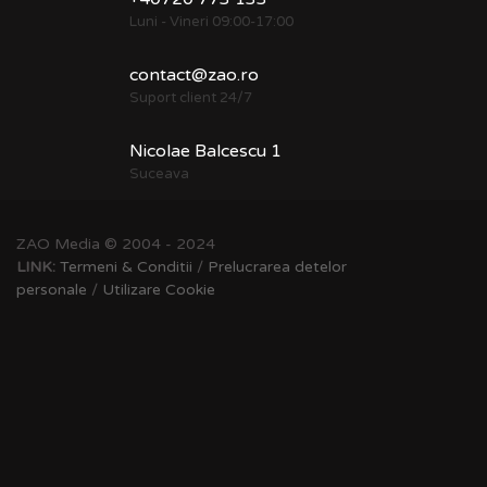
Luni - Vineri 09:00-17:00
contact@zao.ro
Suport client 24/7
Nicolae Balcescu 1
Suceava
ZAO Media © 2004 - 2024
LINK:
Termeni & Conditii
/
Prelucrarea detelor
personale
/
Utilizare Cookie