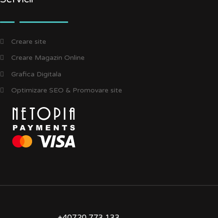
Creare site
Creare Magazin Online
Grafica Digitala
Optimizare SEO & Promovare site
+40720 773 133