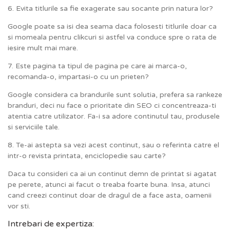
6. Evita titlurile sa fie exagerate sau socante prin natura lor?
Google poate sa isi dea seama daca folosesti titlurile doar ca
si momeala pentru clikcuri si astfel va conduce spre o rata de
iesire mult mai mare.
7. Este pagina ta tipul de pagina pe care ai marca-o,
recomanda-o, impartasi-o cu un prieten?
Google considera ca brandurile sunt solutia, prefera sa rankeze
branduri, deci nu face o prioritate din SEO ci concentreaza-ti
atentia catre utilizator. Fa-i sa adore continutul tau, produsele
si serviciile tale.
8. Te-ai astepta sa vezi acest continut, sau o referinta catre el
intr-o revista printata, enciclopedie sau carte?
Daca tu consideri ca ai un continut demn de printat si agatat
pe perete, atunci ai facut o treaba foarte buna. Insa, atunci
cand creezi continut doar de dragul de a face asta, oamenii
vor sti.
Intrebari de expertiza: