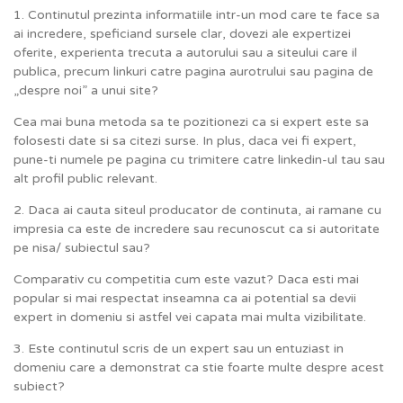
1. Continutul prezinta informatiile intr-un mod care te face sa
ai incredere, speficiand sursele clar, dovezi ale expertizei
oferite, experienta trecuta a autorului sau a siteului care il
publica, precum linkuri catre pagina aurotrului sau pagina de
„despre noi” a unui site?
Cea mai buna metoda sa te pozitionezi ca si expert este sa
folosesti date si sa citezi surse. In plus, daca vei fi expert,
pune-ti numele pe pagina cu trimitere catre linkedin-ul tau sau
alt profil public relevant.
2. Daca ai cauta siteul producator de continuta, ai ramane cu
impresia ca este de incredere sau recunoscut ca si autoritate
pe nisa/ subiectul sau?
Comparativ cu competitia cum este vazut? Daca esti mai
popular si mai respectat inseamna ca ai potential sa devii
expert in domeniu si astfel vei capata mai multa vizibilitate.
3. Este continutul scris de un expert sau un entuziast in
domeniu care a demonstrat ca stie foarte multe despre acest
subiect?