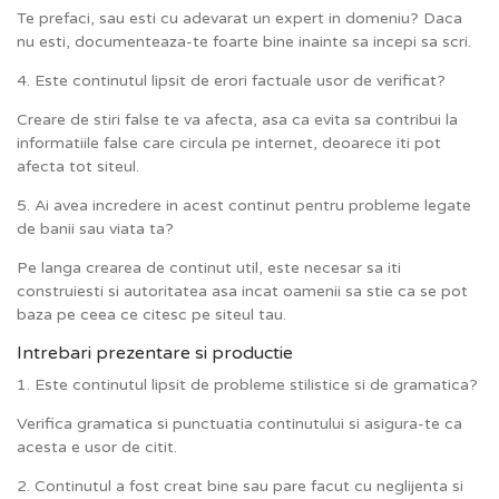
Te prefaci, sau esti cu adevarat un expert in domeniu? Daca
nu esti, documenteaza-te foarte bine inainte sa incepi sa scri.
4. Este continutul lipsit de erori factuale usor de verificat?
Creare de stiri false te va afecta, asa ca evita sa contribui la
informatiile false care circula pe internet, deoarece iti pot
afecta tot siteul.
5. Ai avea incredere in acest continut pentru probleme legate
de banii sau viata ta?
Pe langa crearea de continut util, este necesar sa iti
construiesti si autoritatea asa incat oamenii sa stie ca se pot
baza pe ceea ce citesc pe siteul tau.
Intrebari prezentare si productie
1. Este continutul lipsit de probleme stilistice si de gramatica?
Verifica gramatica si punctuatia continutului si asigura-te ca
acesta e usor de citit.
2. Continutul a fost creat bine sau pare facut cu neglijenta si