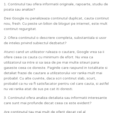
1. Continutul tau ofera informatii originale, rapoarte, studiu de
poata sau analize?
Desi Google nu penalizeaza continutul duplicat, cauta continut
nou, fresh. Cu peste un bilion de bloguri pe internet, este mult
continut regurgitat.
2. Ofera continutul o descriere completa, substantiala si usor
de inteles privind subiectul dezbatut?
Atunci cand un utilizator ruleaza o cautare, Google vrea sa ii
ofere ceea ce cauta cu minimum de efort. Nu vrea ca
utilizatorul sa intre si sa iasa de pe mai multe siteuri pana
gaseste ceea ce doreste. Paginile care raspund in totalitate si
detaliat frazei de cautare a utilizatorului vor ranka mult mai
probabil. Cu alte cuvinte, daca scri continut slab, scurt,
probabil ca nu va fi satisfacator pentru cel care cauta, si astfel
nu vei ranka atat de sus pe cat iti doresti.
3. Continutul ofera analiza detaliata sau informatii interesante
care sunt mai profunde decat ceea ce este evident?
Are continutul tau mai mult de oferit decat cel al