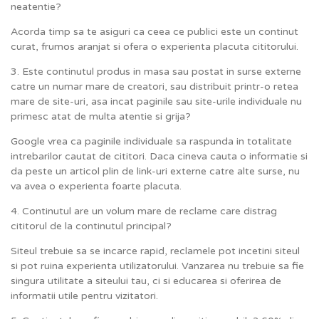
neatentie?
Acorda timp sa te asiguri ca ceea ce publici este un continut
curat, frumos aranjat si ofera o experienta placuta cititorului.
3. Este continutul produs in masa sau postat in surse externe
catre un numar mare de creatori, sau distribuit printr-o retea
mare de site-uri, asa incat paginile sau site-urile individuale nu
primesc atat de multa atentie si grija?
Google vrea ca paginile individuale sa raspunda in totalitate
intrebarilor cautat de cititori. Daca cineva cauta o informatie si
da peste un articol plin de link-uri externe catre alte surse, nu
va avea o experienta foarte placuta.
4. Continutul are un volum mare de reclame care distrag
cititorul de la continutul principal?
Siteul trebuie sa se incarce rapid, reclamele pot incetini siteul
si pot ruina experienta utilizatorului. Vanzarea nu trebuie sa fie
singura utilitate a siteului tau, ci si educarea si oferirea de
informatii utile pentru vizitatori.