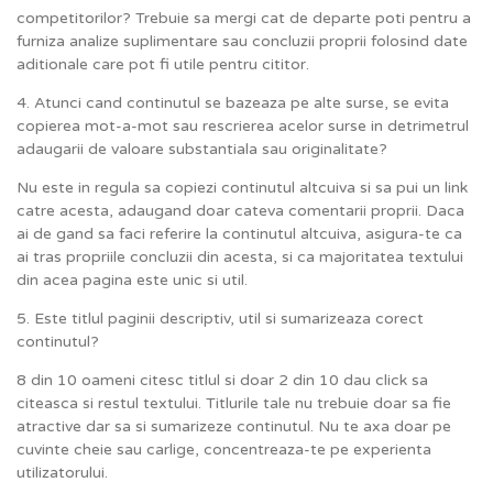
competitorilor? Trebuie sa mergi cat de departe poti pentru a
furniza analize suplimentare sau concluzii proprii folosind date
aditionale care pot fi utile pentru cititor.
4. Atunci cand continutul se bazeaza pe alte surse, se evita
copierea mot-a-mot sau rescrierea acelor surse in detrimetrul
adaugarii de valoare substantiala sau originalitate?
Nu este in regula sa copiezi continutul altcuiva si sa pui un link
catre acesta, adaugand doar cateva comentarii proprii. Daca
ai de gand sa faci referire la continutul altcuiva, asigura-te ca
ai tras propriile concluzii din acesta, si ca majoritatea textului
din acea pagina este unic si util.
5. Este titlul paginii descriptiv, util si sumarizeaza corect
continutul?
8 din 10 oameni citesc titlul si doar 2 din 10 dau click sa
citeasca si restul textului. Titlurile tale nu trebuie doar sa fie
atractive dar sa si sumarizeze continutul. Nu te axa doar pe
cuvinte cheie sau carlige, concentreaza-te pe experienta
utilizatorului.