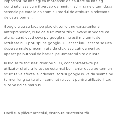
important: sa intelegi ca motoarele de cautare nu inteleg
continutul asa cum il percep oamenii, in schimb ne uitam dupa
semnale pe care le coleram cu modul de atribuire a relevantei
de catre oameni.
Google vrea sa faca pe plac cititorilor, nu vanzatorilor si
antreprenorilor, ci tie ca si utilizator zilnic. Avand in vedere ca
atunci cand cauti ceva pe google si nu esti multumit de
rezultate nu ii poti spune google-ului acest luru, acesta se uita
dupa semnale precum: rata de click, sau cati oameni au
apasat pe butonul de back si pe urmatorul site din lista.
In loc sa te focusezi doar pe SEO, concentreaza-te pe
utilizator si ofera-le tot ce este mai bun, chiar daca pe termen
scurt te va afecta la indexare, totusi google isi va da seama pe
termen lung ca tu oferi continut relevant pentru utilizatorii tau
si te va ridica mai sus.
Dacă ți-a plăcut articolul, distribuie prietenilor tăi: