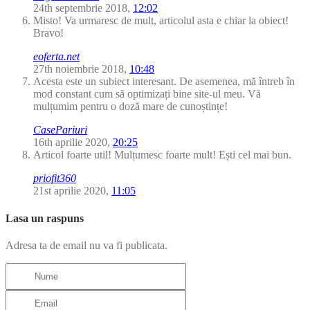
24th septembrie 2018,
12:02
Misto! Va urmaresc de mult, articolul asta e chiar la obiect!
Bravo!
eoferta.net
27th noiembrie 2018,
10:48
Acesta este un subiect interesant. De asemenea, mă întreb în
mod constant cum să optimizați bine site-ul meu. Vă
mulțumim pentru o doză mare de cunoștințe!
CasePariuri
16th aprilie 2020,
20:25
Articol foarte util! Mulțumesc foarte mult! Ești cel mai bun.
priofit360
21st aprilie 2020,
11:05
Lasa un raspuns
Adresa ta de email nu va fi publicata.