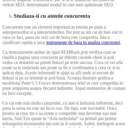
vedere SEO, determinand modul in care sunt optimizate SEO.
Studiaza-ti cu atentie concurenta
Concurenta este un element important in reusita pe piata a
antreprenorilor si a intreprinderilor. Nu poti sa stii cat de bun esti in
ceea ce faci, pana nu vezi cat de buna este competitia. Iata o
clasificare rapida a unor
instrumente de baza in analiza concrentei
.
Cu instrumentele online de tipul SEMRush poti verifica cum se
clasifica pagina unui concurent pe diferite cuvinte-cheie si poti
vedea ce domenii au primit linkuri pe texte ancora. Ceea ce vei afla
poate sa te surprinda sau poate sa fie o confirmarea a ceea ce si tu
aplicai deja. Aceste informatii te ajuta sa afli unde ai nevoie de
linkuri si pe ce termeni te poti baza. Aceasta ilustrare grafica a
modelului Poter’s 5 Forces demonstreaza felul in care competitia isi
pune amprenta asupra fiecarei industrie. Topul motoarelor de cautare
nu face exceptie.
Cu cat este mai multa competitie, cu atat si industria infloreste, deci
pana la urma nu este un lucru rau. De fapt, este inevitabil. Orice
produs ai crea, tot o sa existe o competitie mai devreme sau mai
tarziu. Sun Tzu spune in “Arta razboiului” ca primul pas pentru
infrangerea dusmanului tau este sa il cunosti. Astfel, intelegem acum