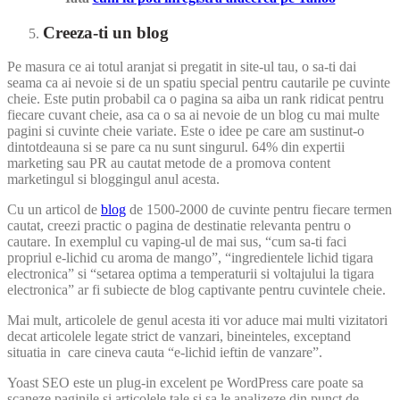
Creeza-ti un blog
Pe masura ce ai totul aranjat si pregatit in site-ul tau, o sa-ti dai
seama ca ai nevoie si de un spatiu special pentru cautarile pe cuvinte
cheie. Este putin probabil ca o pagina sa aiba un rank ridicat pentru
fiecare cuvant cheie, asa ca o sa ai nevoie de un blog cu mai multe
pagini si cuvinte cheie variate. Este o idee pe care am sustinut-o
dintotdeauna si se pare ca nu sunt singurul. 64% din expertii
marketing sau PR au cautat metode de a promova content
marketingul si bloggingul anul acesta.
Cu un articol de
blog
de 1500-2000 de cuvinte pentru fiecare termen
cautat, creezi practic o pagina de destinatie relevanta pentru o
cautare. In exemplul cu vaping-ul de mai sus, “cum sa-ti faci
propriul e-lichid cu aroma de mango”, “ingredientele lichid tigara
electronica” si “setarea optima a temperaturii si voltajului la tigara
electronica” ar fi subiecte de blog captivante pentru cuvintele cheie.
Mai mult, articolele de genul acesta iti vor aduce mai multi vizitatori
decat articolele legate strict de vanzari, bineinteles, exceptand
situatia in care cineva cauta “e-lichid ieftin de vanzare”.
Yoast SEO este un plug-in excelent pe WordPress care poate sa
scaneze paginile si articolele tale si sa le analizeze din punct de