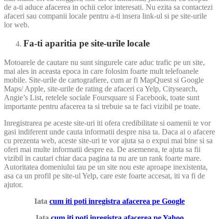
de a-ti aduce afacerea in ochii celor interesati. Nu ezita sa contactezi
afaceri sau companii locale pentru a-ti insera link-ul si pe site-urile
lor web.
Fa-ti aparitia pe site-urile locale
Motoarele de cautare nu sunt singurele care aduc trafic pe un site,
mai ales in aceasta epoca in care folosim foarte mult telefoanele
mobile. Site-urile de cartografiere, cum ar fi MapQuest si Google
Maps/ Apple, site-urile de rating de afaceri ca Yelp, Citysearch,
Angie’s List, retelele sociale Foursquare si Facebook, toate sunt
importante pentru afacerea ta si trebuie sa te faci vizibil pe toate.
Inregistrarea pe aceste site-uri iti ofera credibilitate si oamenii te vor
gasi indiferent unde cauta informatii despre nisa ta. Daca ai o afacere
cu prezenta web, aceste site-uri te vor ajuta sa o expui mai bine si sa
oferi mai multe informatii despre ea. De asemenea, te ajuta sa fii
vizibil in cautari chiar daca pagina ta nu are un rank foarte mare.
Autoritatea domeniului tau pe un site nou este aproape inexistenta,
asa ca un profil pe site-ul Yelp, care este foarte accesat, iti va fi de
ajutor.
Iata
cum iti poti inregistra afacerea pe Google
Iata
cum iti poti inregistra afacerea pe Yahoo