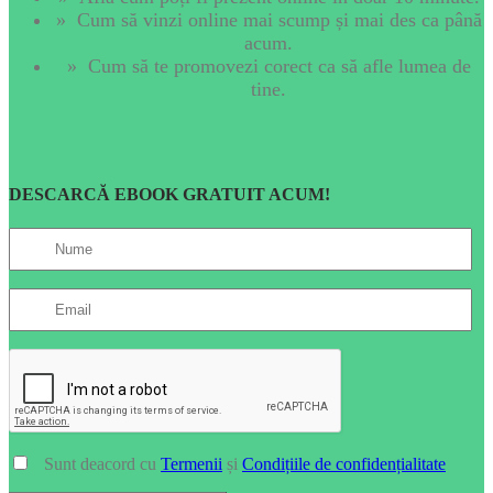
» Cum să vinzi online mai scump și mai des ca până
acum.
» Cum să te promovezi corect ca să afle lumea de
tine.
DESCARCĂ EBOOK GRATUIT ACUM!
Sunt deacord cu
Termenii
și
Condițiile de confidențialitate