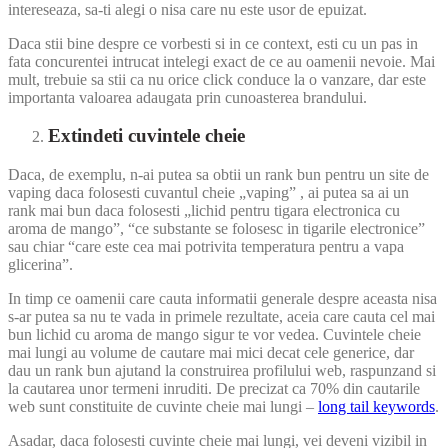
intereseaza, sa-ti alegi o nisa care nu este usor de epuizat.
Daca stii bine despre ce vorbesti si in ce context, esti cu un pas in
fata concurentei intrucat intelegi exact de ce au oamenii nevoie. Mai
mult, trebuie sa stii ca nu orice click conduce la o vanzare, dar este
importanta valoarea adaugata prin cunoasterea brandului.
Extindeti cuvintele cheie
Daca, de exemplu, n-ai putea sa obtii un rank bun pentru un site de
vaping daca folosesti cuvantul cheie „vaping” , ai putea sa ai un
rank mai bun daca folosesti „lichid pentru tigara electronica cu
aroma de mango”, “ce substante se folosesc in tigarile electronice”
sau chiar “care este cea mai potrivita temperatura pentru a vapa
glicerina”.
In timp ce oamenii care cauta informatii generale despre aceasta nisa
s-ar putea sa nu te vada in primele rezultate, aceia care cauta cel mai
bun lichid cu aroma de mango sigur te vor vedea. Cuvintele cheie
mai lungi au volume de cautare mai mici decat cele generice, dar
dau un rank bun ajutand la construirea profilului web, raspunzand si
la cautarea unor termeni inruditi. De precizat ca 70% din cautarile
web sunt constituite de cuvinte cheie mai lungi –
long tail keywords
.
Asadar, daca folosesti cuvinte cheie mai lungi, vei deveni vizibil in