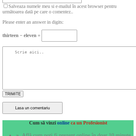
Salveaza numele meu si e-mailul în acest browser pentru
următoarea dată pe care o comentez..
Please enter an answer in digits:
thirteen − eleven =
TRIMITE
Cum să vinzi
online
ca un Profesionist
» Află cum poți fi prezent online în doar 10 minute.