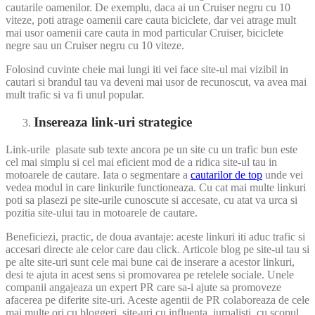
cautarile oamenilor. De exemplu, daca ai un Cruiser negru cu 10
viteze, poti atrage oamenii care cauta biciclete, dar vei atrage mult
mai usor oamenii care cauta in mod particular Cruiser, biciclete
negre sau un Cruiser negru cu 10 viteze.
Folosind cuvinte cheie mai lungi iti vei face site-ul mai vizibil in
cautari si brandul tau va deveni mai usor de recunoscut, va avea mai
mult trafic si va fi unul popular.
Insereaza link-uri strategice
Link-urile plasate sub texte ancora pe un site cu un trafic bun este
cel mai simplu si cel mai eficient mod de a ridica site-ul tau in
motoarele de cautare. Iata o segmentare a
cautarilor de top
unde vei
vedea modul in care linkurile functioneaza. Cu cat mai multe linkuri
poti sa plasezi pe site-urile cunoscute si accesate, cu atat va urca si
pozitia site-ului tau in motoarele de cautare.
Beneficiezi, practic, de doua avantaje: aceste linkuri iti aduc trafic si
accesari directe ale celor care dau click. Articole blog pe site-ul tau si
pe alte site-uri sunt cele mai bune cai de inserare a acestor linkuri,
desi te ajuta in acest sens si promovarea pe retelele sociale. Unele
companii angajeaza un expert PR care sa-i ajute sa promoveze
afacerea pe diferite site-uri. Aceste agentii de PR colaboreaza de cele
mai multe ori cu bloggeri, site-uri cu influenta, jurnalisti, cu scopul