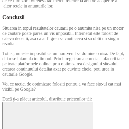
de ce furnizorii wireless fac mereu referire la aria de acoperire a
altor retele in anunturile lor.
Concluzii
Situarea in topul rezultatelor cautarii pe o anumita nisa pe un motor
de cautare poate parea un vis imposibil. Internetul este folosit de
cateva decenii, asa ca ar fi greu sa cauti ceva si sa obtii un singur
rezultat.
Totusi, nu este imposibil ca un nou-venit sa domine o nisa. De fapt,
chiar se intampla tot timpul. Prin inregistrarea corecta a afacerii tale
pe toate platformele online, prin optimizarea designului site-ului,
crearea continutului detaliat axat pe cuvinte cheie, poti urca in
cautarile Google.
Voi ce tactici de optimizare folositi pentru a va face site-ul cat mai
vizibil pe Google?
Dacă ți-a plăcut articolul, distribuie prietenilor tăi: