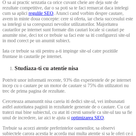
O sa ai practic senzatia ca orice cuvant cheie are deja sute de
rezultate competitive, dar o sa poti sa te faci remarcat daca intelegi
cum sa aplici
regulile SEO
. Atunci cand vorbim despre cautare,
avem in minte doua concepte: cere si oferta, iar cheia succesului este
sa intelegi si sa corespunzi nevoilor utilizatorilor. Majoritatea
cautarilor pe internet sunt formate din cautari locale si cautari pe
anumite nise, deci tot ce trebuie sa faci este sa iti configurezi site-ul
in mod corect pe un anumit subiect.
Iata ce trebuie sa stii pentru a-ti impinge site-ul catre pozitiile
fruntase in cautarile pe internet.
Studiaza-ti cu atentie nisa
Potrivit unor informatii recente, 93% din experientele de pe internet
incep cu o cautare pe un motor de cautare si 75% din utilizatori nu
trec de prima pagina de rezultate.
Cerceteaza amanuntit nisa careia iti dedici site-ul, vei imbunatati
astfel autoritatea paginii in rezultatele generate de o cautare. Cu cat
tratezi mai bine subiectul, cu atat iti cresti sansele ca site-ul tau sa fie
unul de incredere, iar aici te ajuta si
optimizarea SEO
.
Trebuie sa acorzi atentie preferintelor oamenilor, sa observi
subiectele carora acestia le acorda mai multa atentie si sa le oferi ce-i