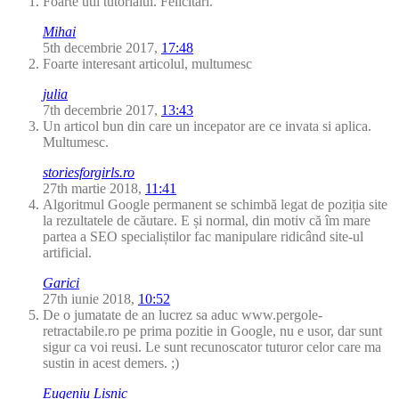
Foarte util tutorialul. Felicitari.
Mihai
5th decembrie 2017,
17:48
Foarte interesant articolul, multumesc
julia
7th decembrie 2017,
13:43
Un articol bun din care un incepator are ce invata si aplica.
Multumesc.
storiesforgirls.ro
27th martie 2018,
11:41
Algoritmul Google permanent se schimbă legat de poziția site
la rezultatele de căutare. E și normal, din motiv că îm mare
partea a SEO specialiștilor fac manipulare ridicând site-ul
artificial.
Garici
27th iunie 2018,
10:52
De o jumatate de an lucrez sa aduc www.pergole-
retractabile.ro pe prima pozitie in Google, nu e usor, dar sunt
sigur ca voi reusi. Le sunt recunoscator tuturor celor care ma
sustin in acest demers. ;)
Eugeniu Lisnic