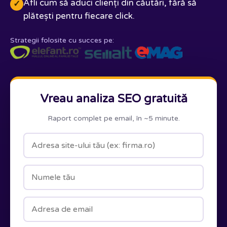
Afli cum să aduci clienți din căutări, fără să
✓
plătești pentru fiecare click.
Strategii folosite cu succes pe:
Vreau analiza SEO gratuită
Raport complet pe email, în ~5 minute.