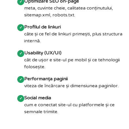
Optimizare SEO on-page
✓
meta, cuvinte cheie, calitatea conținutului,
sitemap.xml, robots.txt.
Profilul de linkuri
✓
câte și ce fel de linkuri primești, plus structura
internă.
Usability (UX/UI)
✓
cât de ușor e site-ul pe mobil și ce tehnologii
folosește.
Performanța paginii
✓
viteza de încărcare și dimensiunea paginilor.
Social media
✓
cum e conectat site-ul cu platformele și ce
semnale trimite.