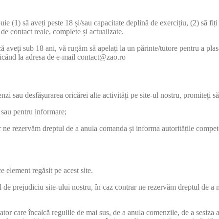
 (1) să aveți peste 18 și/sau capacitate deplină de exercițiu, (2) să fiți
i de contact reale, complete și actualizate.
 aveți sub 18 ani, vă rugăm să apelați la un părinte/tutore pentru a pl
ricând la adresa de e-mail contact@zao.ro
i sau desfășurarea oricărei alte activități pe site-ul nostru, promiteți să
e sau pentru informare;
r ne rezervăm dreptul de a anula comanda și informa autoritățile compete
ce element regăsit pe acest site.
l de prejudiciu site-ului nostru, în caz contrar ne rezervăm dreptul de a n
tor care încalcă regulile de mai sus, de a anula comenzile, de a sesiza a