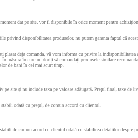
 moment dat pe site, vor fi disponibile în orice moment pentru achiziți
le privind disponibilitatea produselor, nu putem garanta faptul că aceste 
 ați plasat deja comanda, vă vom informa cu privire la indisponibilitat
te. În măsura în care nu doriți să comandați produsele similare recoman
elor de bani în cel mai scurt timp.
v pe site și nu include taxa pe valoare adăugată. Prețul final, taxe de livr
stabili odată cu prețul, de comun accord cu clientul.
 stabili de comun acord cu clientul odată cu stabilirea detaliilor despre pr