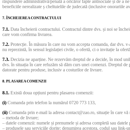
răspundere administrativă/penală a oricăror fapte antisociale și de a ne a
beneficiile nerealizate ș cheltuielile de judecată (inclusive onorariile av
7. ÎNCHEIEREA CONTRACTULUI
7.1.
Data încheierii contractului. Contractul dintre dvs. și noi se înche
care vom confirma livrarea.
7.2.
Protecție. În măsura în care nu vom accepta comanda, dar dvs. v-a
nu reprezintă, în sensul legislației civile, o ofertă, ci o invitație la ofert
7.3.
Decizia ne aparține. Ne rezervăm dreptul de a decide, în mod unila
dvs. în situația în care refuzăm să dăm curs unei comenzi. Dreptul de 
datorate pentru produse, inclusiv a costurilor de livrare.
8. PLASAREA COMENZII
8.1.
Există doua opțiuni pentru plasarea comenzii:
(i)
Comanda prin telefon la numărul 0720 773 133,
(ii)
Comanda prin e-mail la adresa contact@zao.ro, situație în care vă r
– metoda de livrare;
– datele comenzii: numele și prenumele și adresa completă sau datele 
– produsele sau serviciile dorite: denumirea acestora, codul sau link-ur