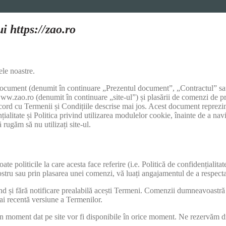
i https://zao.ro
le noastre.
 document (denumit în continuare „Prezentul document”, „Contractul” sa
 www.zao.ro (denumit în continuare „site-ul”) și plasării de comenzi de pr
cord cu Termenii și Condițiile descrise mai jos. Acest document reprezin
țialitate și Politica privind utilizarea modulelor cookie, înainte de a n
 rugăm să nu utilizați site-ul.
te politicile la care acesta face referire (i.e. Politică de confidențialita
ostru sau prin plasarea unei comenzi, vă luați angajamentul de a respecta
d și fără notificare prealabilă acești Termeni. Comenzii dumneavoastră i
ai recentă versiune a Termenilor.
un moment dat pe site vor fi disponibile în orice moment. Ne rezervăm d