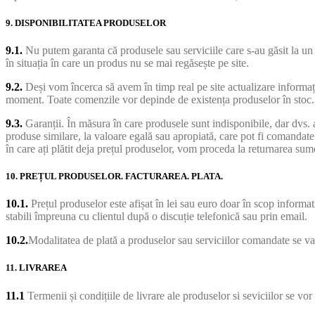
9. DISPONIBILITATEA PRODUSELOR
9.1.
Nu putem garanta că produsele sau serviciile care s-au găsit la un
în situația în care un produs nu se mai regăsește pe site.
9.2.
Deși vom încerca să avem în timp real pe site actualizare informații
moment. Toate comenzile vor depinde de existența produselor în stoc.
9.3.
Garanții. În măsura în care produsele sunt indisponibile, dar dvs.
produse similare, la valoare egală sau apropiată, care pot fi comanda
în care ați plătit deja prețul produselor, vom proceda la returnarea sum
10. PREȚUL PRODUSELOR. FACTURAREA. PLATA.
10.1.
Prețul produselor este afișat în lei sau euro doar în scop informati
stabili împreuna cu clientul după o discuție telefonică sau prin email.
10.2.
Modalitatea de plată a produselor sau serviciilor comandate se va 
11. LIVRAREA
11.1
Termenii și condițiile de livrare ale produselor si seviciilor se vor