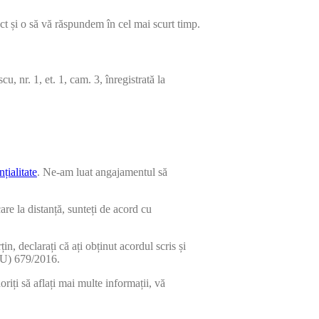
ct și o să vă răspundem în cel mai scurt timp.
, nr. 1, et. 1, cam. 3, înregistrată la
țialitate
. Ne-am luat angajamentul să
are la distanță, sunteți de acord cu
in, declarați că ați obținut acordul scris și
(EU) 679/2016.
iți să aflați mai multe informații, vă