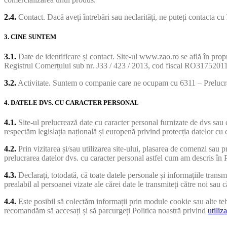
2.4.
Contact. Dacă aveți întrebări sau neclarități, ne puteți contacta c
3. CINE SUNTEM
3.1.
Date de identificare și contact. Site-ul www.zao.ro se află în propr
Registrul Comerțului sub nr. J33 / 423 / 2013, cod fiscal RO3175201
3.2.
Activitate. Suntem o companie care ne ocupam cu 6311 – Prelucrare
4. DATELE DVS. CU CARACTER PERSONAL
4.1.
Site-ul prelucrează date cu caracter personal furnizate de dvs sau 
respectăm legislația națională și europenă privind protecția datelor cu ca
4.2.
Prin vizitarea și/sau utilizarea site-ului, plasarea de comenzi sau 
prelucrarea datelor dvs. cu caracter personal astfel cum am descris în Po
4.3.
Declarați, totodată, că toate datele personale și informațiile transmi
prealabil al persoanei vizate ale cărei date le transmiteți către noi s
4.4.
Este posibil să colectăm informații prin module cookie sau alte teh
recomandăm să accesați și să parcurgeți Politica noastră privind
utiliz