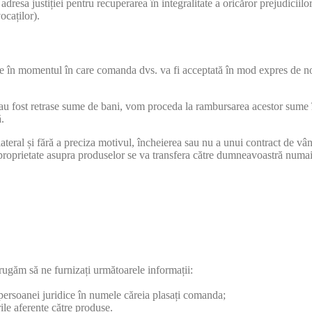
dresa justiției pentru recuperarea în integralitate a oricăror prejudiciilo
ocaților).
ie în momentul în care comanda dvs. va fi acceptată în mod expres de noi 
u fost retrase sume de bani, vom proceda la rambursarea acestor sume în
ă.
teral și fără a preciza motivul, încheierea sau nu a unui contract de v
proprietate asupra produselor se va transfera către dumneavoastră numai 
ugăm să ne furnizați următoarele informații:
persoanei juridice în numele căreia plasați comanda;
ile aferente către produse.