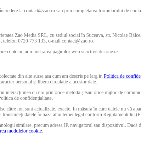
u încredere la contact@zao.ro sau prin completarea formularului de conta
ietatea Zao Media SRL, cu sediul social în Suceava, str. Nicolae Bălcescu
1, telefon 0720 773 133, e-mail contact@zao.ro.
a datelor, administrarea paginilor web si activitati conexe
colectate din alte surse așa cum am descris pe larg în
Politica de confiden
racter personal și libera circulație a acestor date.
prin interacțiunea cu noi prin orice metodă și/sau orice mijloc de comunic
litica de confidențialitate.
se către noi sunt actualizate, exacte. În măsura în care datele nu vă aparț
au că transmiteți datele în baza altui temei legal conform Regulamentului 
nologii similare, precum adresa IP, navigatorul sau dispozitivul. Dacă dor
area modulelor cookie
.