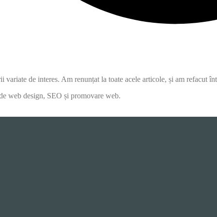
i variate de interes. Am renunțat la toate acele articole, și am refacut î
ile de web design, SEO și promovare web.