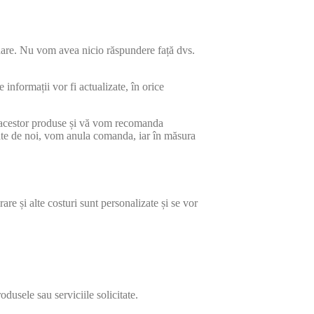
onare. Nu vom avea nicio răspundere față dvs.
informații vor fi actualizate, în orice
ea acestor produse și vă vom recomanda
date de noi, vom anula comanda, iar în măsura
are și alte costuri sunt personalizate și se vor
odusele sau serviciile solicitate.