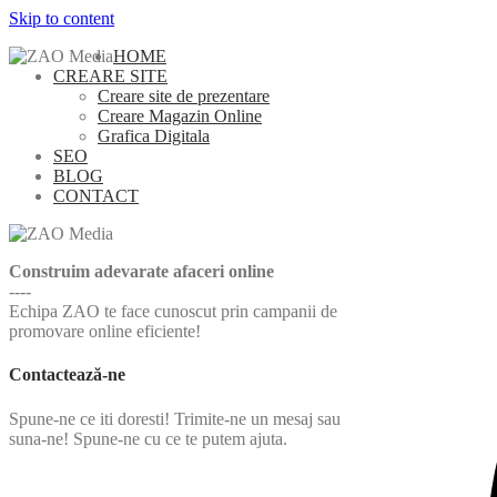
Skip to content
HOME
CREARE SITE
Creare site de prezentare
Creare Magazin Online
Grafica Digitala
SEO
BLOG
CONTACT
Construim adevarate afaceri online
----
Echipa ZAO te face cunoscut prin campanii de
promovare online eficiente!
Contactează-ne
Spune-ne ce iti doresti! Trimite-ne un mesaj sau
suna-ne! Spune-ne cu ce te putem ajuta.