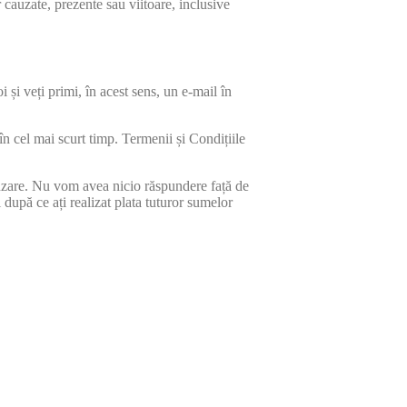
r cauzate, prezente sau viitoare, inclusive
și veți primi, în acest sens, un e-mail în
 cel mai scurt timp. Termenii și Condițiile
ânzare. Nu vom avea nicio răspundere față de
după ce ați realizat plata tuturor sumelor