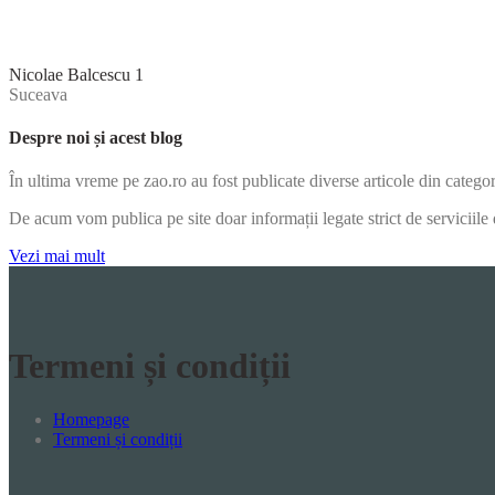
Nicolae Balcescu 1
Suceava
Despre noi și acest blog
În ultima vreme pe zao.ro au fost publicate diverse articole din categori
De acum vom publica pe site doar informații legate strict de servici
Vezi mai mult
Termeni și condiții
Homepage
Termeni și condiții