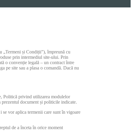
u „Termeni și Condiții”), împreună cu
oduse prin intermediul site-ului. Prin
tă o convenție legală – un contract între
aviga pe site sau a plasa o comandă. Dacă nu
te, Politică privind utilizarea modulelor
 prezentul document și politicile indicate.
 se vor aplica termenii care sunt în vigoare
reptul de a înceta în orice moment