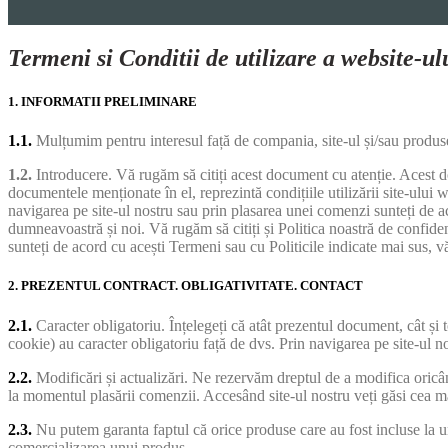
Termeni si Conditii de utilizare a website-ulu
1. INFORMATII PRELIMINARE
1.1.
Mulțumim pentru interesul față de compania, site-ul și/sau produse
1.2.
Introducere. Vă rugăm să citiți acest document cu atenție. Acest
documentele menționate în el, reprezintă condițiile utilizării site-ului
navigarea pe site-ul nostru sau prin plasarea unei comenzi sunteți de a
dumneavoastră și noi. Vă rugăm să citiți și Politica noastră de confiden
sunteți de acord cu acești Termeni sau cu Politicile indicate mai sus, vă
2. PREZENTUL CONTRACT. OBLIGATIVITATE. CONTACT
2.1.
Caracter obligatoriu. Înțelegeți că atât prezentul document, cât și toa
cookie) au caracter obligatoriu față de dvs. Prin navigarea pe site-ul n
2.2.
Modificări și actualizări. Ne rezervăm dreptul de a modifica oricân
la momentul plasării comenzii. Accesând site-ul nostru veți găsi cea m
2.3.
Nu putem garanta faptul că orice produse care au fost incluse la 
comercializarea unui produs.