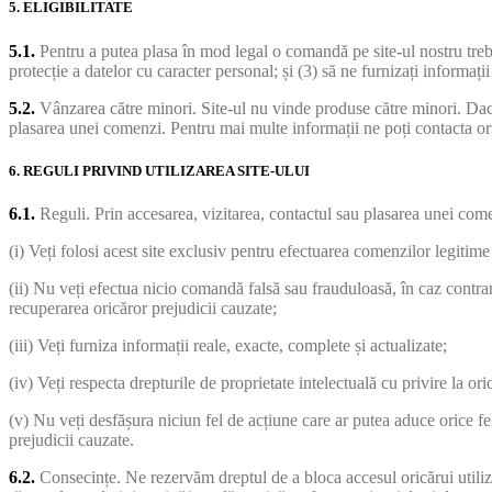
5. ELIGIBILITATE
5.1.
Pentru a putea plasa în mod legal o comandă pe site-ul nostru trebuie
protecție a datelor cu caracter personal; și (3) să ne furnizați informați
5.2.
Vânzarea către minori. Site-ul nu vinde produse către minori. Dacă
plasarea unei comenzi. Pentru mai multe informații ne poți contacta o
6. REGULI PRIVIND UTILIZAREA SITE-ULUI
6.1.
Reguli. Prin accesarea, vizitarea, contactul sau plasarea unei comenz
(i) Veți folosi acest site exclusiv pentru efectuarea comenzilor legitim
(ii) Nu veți efectua nicio comandă falsă sau frauduloasă, în caz contra
recuperarea oricăror prejudicii cauzate;
(iii) Veți furniza informații reale, exacte, complete și actualizate;
(iv) Veți respecta drepturile de proprietate intelectuală cu privire la ori
(v) Nu veți desfășura niciun fel de acțiune care ar putea aduce orice fe
prejudicii cauzate.
6.2.
Consecințe. Ne rezervăm dreptul de a bloca accesul oricărui utiliza