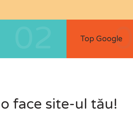
02
Top Google
o face site-ul tău!