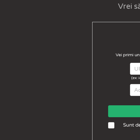
Vrei s
Vei primi u
(ex:
Sunt d