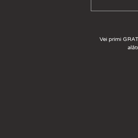
Vei primi
GRA
alăt