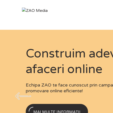
Skip
to
content
Construim ade
afaceri online
Echipa ZAO te face cunoscut prin campan
promovare online eficiente!
MAI MULTE INFORMAȚII