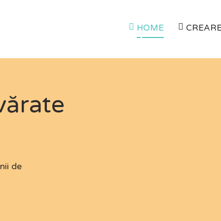
HOME
CREARE
vărate
ii de