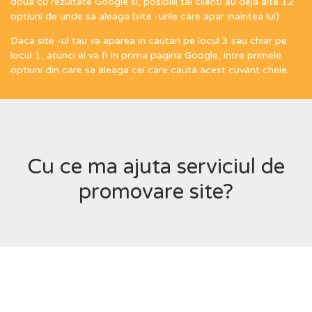
doua cu rezultate Google si, posibilii tai clienti au deja alte 12
optiuni de unde sa aleaga (site -urile care apar inaintea lui).
Daca site -ul tau va aparea in cautari pe locul 3 sau chiar pe
locul 1, atunci el va fi in prima pagina Google, intre primele
optiuni din care sa aleaga cei care cauta acest cuvant cheie.
Cu ce ma ajuta serviciul de
promovare site?