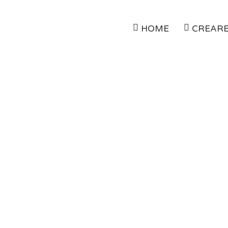
HOME
CREARE
ste indexarea in motoarele de ca
BLOG
CE ESTE INDEXAREA IN MOTOARELE 