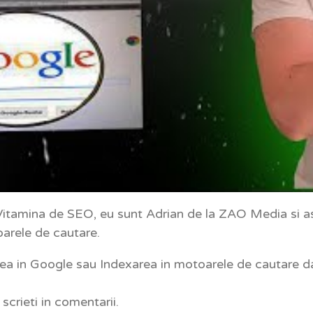
n Vitamina de SEO, eu sunt Adrian de la ZAO Media si 
oarele de cautare.
rea in Google sau Indexarea in motoarele de cautare d
scrieti in comentarii.