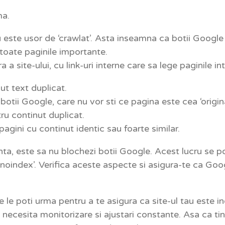
ma.
au este usor de ‘crawlat’. Asta inseamna ca botii Google
 toate paginile importante.
a a site-ului, cu link-uri interne care sa lege paginile in
ut text duplicat.
otii Google, care nu vor sti ce pagina este cea ‘origina
ru continut duplicat.
 pagini cu continut identic sau foarte similar.
ta, este sa nu blochezi botii Google. Acest lucru se po
‘noindex’. Verifica aceste aspecte si asigura-te ca Go
e le poti urma pentru a te asigura ca site-ul tau este i
necesita monitorizare si ajustari constante. Asa ca tin