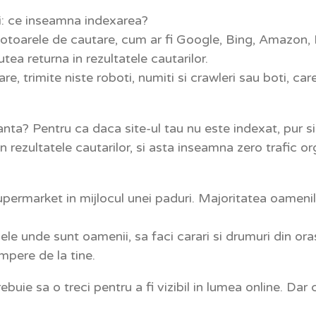
zi: ce inseamna indexarea?
motoarele de cautare, cum ar fi Google, Bing, Amazon,
tea returna in rezultatele cautarilor.
, trimite niste roboti, numiti si crawleri sau boti, care
ta? Pentru ca daca site-ul tau nu este indexat, pur si
 rezultatele cautarilor, si asta inseamna zero trafic org
permarket in mijlocul unei paduri. Majoritatea oamenilor
ele unde sunt oamenii, sa faci carari si drumuri din oras 
mpere de la tine.
ebuie sa o treci pentru a fi vizibil in lumea online. Da