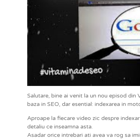
Salutare, bine ai venit la un nou episod di
baza in SEO, dar esential: indexarea in mot
Aproape la fiecare video zic despre indexa
detaliu ce inseamna asta.
Asadar orice intrebari ati avea va rog sa imi 