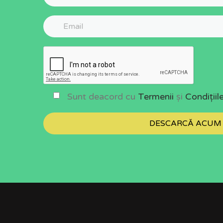
Sunt deacord cu
Termenii
și
Condițiil