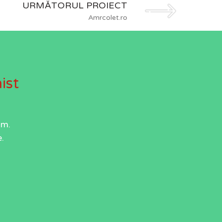
URMĂTORUL PROIECT
Amrcolet.ro
ist
um.
.