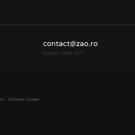
contact@zao.ro
Suport client 24/7
le
/
Utilizare Cookie