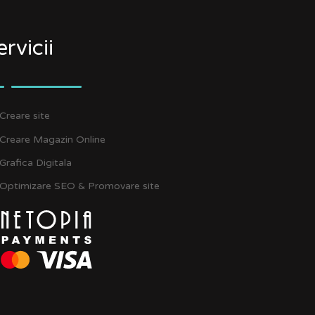
ervicii
Creare site
Creare Magazin Online
Grafica Digitala
Optimizare SEO & Promovare site