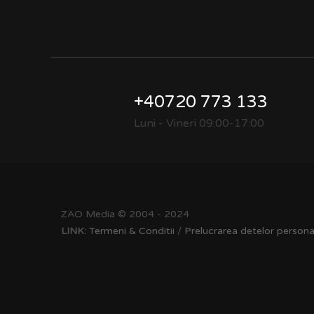
+40720 773 133
Luni - Vineri 09:00-17:00
ZAO Media © 2004 - 2024
LINK:
Termeni & Conditii
/
Prelucrarea detelor persona