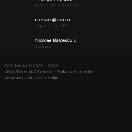
Luni - Vineri 09:00-17:00
contact@zao.ro
Suport client 24/7
Nicolae Balcescu 1
Suceava
ZAO Media © 2004 - 2024
LINK:
Termeni & Conditii
/
Prelucrarea detelor
personale
/
Utilizare Cookie