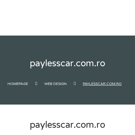
Skip
to
content
paylesscar.com.ro
HOMEPAGE
WEB DESIGN
PAYLESSCAR.COM.RO
paylesscar.com.ro