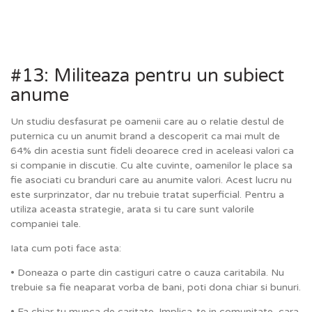
#13: Militeaza pentru un subiect
anume
Un studiu desfasurat pe oamenii care au o relatie destul de
puternica cu un anumit brand a descoperit ca mai mult de
64% din acestia sunt fideli deoarece cred in aceleasi valori ca
si companie in discutie. Cu alte cuvinte, oamenilor le place sa
fie asociati cu branduri care au anumite valori. Acest lucru nu
este surprinzator, dar nu trebuie tratat superficial. Pentru a
utiliza aceasta strategie, arata si tu care sunt valorile
companiei tale.
Iata cum poti face asta:
• Doneaza o parte din castiguri catre o cauza caritabila. Nu
trebuie sa fie neaparat vorba de bani, poti dona chiar si bunuri.
• Fa chiar tu munca de caritate. Implica-te in comunitate, cara