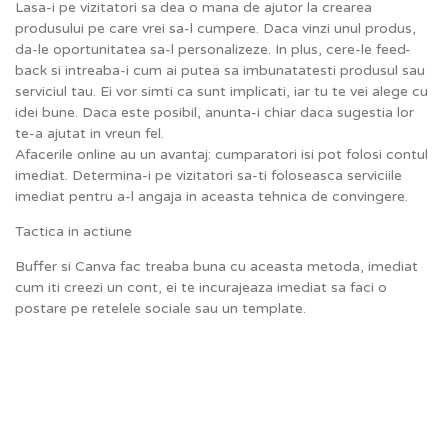
Lasa-i pe vizitatori sa dea o mana de ajutor la crearea
produsului pe care vrei sa-l cumpere. Daca vinzi unul produs,
da-le oportunitatea sa-l personalizeze. In plus, cere-le feed-
back si intreaba-i cum ai putea sa imbunatatesti produsul sau
serviciul tau. Ei vor simti ca sunt implicati, iar tu te vei alege cu
idei bune. Daca este posibil, anunta-i chiar daca sugestia lor
te-a ajutat in vreun fel.
Afacerile online au un avantaj: cumparatori isi pot folosi contul
imediat. Determina-i pe vizitatori sa-ti foloseasca serviciile
imediat pentru a-l angaja in aceasta tehnica de convingere.
Tactica in actiune
Buffer si Canva fac treaba buna cu aceasta metoda, imediat
cum iti creezi un cont, ei te incurajeaza imediat sa faci o
postare pe retelele sociale sau un template.