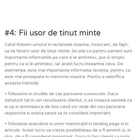
#4: Fii usor de tinut minte
Cand folosim umorul in reclamele noastre, incercam, de fapt,
sa ne facem usor de tinut minte. Se stie ca pentru oameni sunt
importante informatiile pe care si le amintesc, pur si simplu
pentru ca si le amintesc, iar acest lucru inseamna ceva. De
asemenea, este mai importanta informatia recenta, pentru ca
este mai proaspata in memoria noastra. Pentru a valorifica
aceasta metoda:
• Foloseste in studiile de caz persoane cunoscute. Daca
vizitatorii tai iti vor recunoaste clientul, o sa creasca sansele ca
ei sa-si aminteasca de tine cand vor vede din nou persoana
respectiva si exista sanse sa te considere important.
• Foloseste anecdote si umor memorabil in landing page si in
articole. Acest lucru va creste posibilitatea de a fi amintit si, in
plus, de a fi considerat important. Daca iti faci clientii sa rada