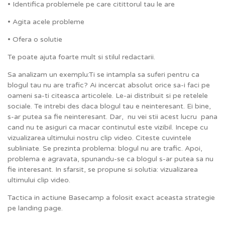
• Identifica problemele pe care citittorul tau le are
• Agita acele probleme
• Ofera o solutie
Te poate ajuta foarte mult si stilul redactarii.
Sa analizam un exemplu:Ti se intampla sa suferi pentru ca
blogul tau nu are trafic? Ai incercat absolut orice sa-i faci pe
oameni sa-ti citeasca articolele. Le-ai distribuit si pe retelele
sociale. Te intrebi des daca blogul tau e neinteresant. Ei bine,
s-ar putea sa fie neinteresant. Dar, nu vei stii acest lucru pana
cand nu te asiguri ca macar continutul este vizibil. Incepe cu
vizualizarea ultimului nostru clip video. Citeste cuvintele
subliniate. Se prezinta problema: blogul nu are trafic. Apoi,
problema e agravata, spunandu-se ca blogul s-ar putea sa nu
fie interesant. In sfarsit, se propune si solutia: vizualizarea
ultimului clip video.
Tactica in actiune Basecamp a folosit exact aceasta strategie
pe landing page.