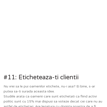
#11: Eticheteaza-ti clientii
Nu vrei sa le pui oamenilor etichete, nu-i asa? Ei bine, s-ar
putea sa-ti surada aceasta idee.
Studiile arata ca oamenii care sunt etichetati ca fiind activi
politic sunt cu 15% mai dispusi sa voteze decat cei care nu au
astfel de etichetari. Are legatura cu dorinta noastra de a fi