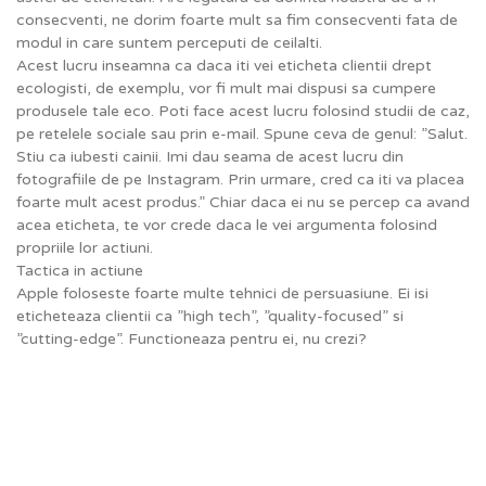
consecventi, ne dorim foarte mult sa fim consecventi fata de
modul in care suntem perceputi de ceilalti.
Acest lucru inseamna ca daca iti vei eticheta clientii drept
ecologisti, de exemplu, vor fi mult mai dispusi sa cumpere
produsele tale eco. Poti face acest lucru folosind studii de caz,
pe retelele sociale sau prin e-mail. Spune ceva de genul: ”Salut.
Stiu ca iubesti cainii. Imi dau seama de acest lucru din
fotografiile de pe Instagram. Prin urmare, cred ca iti va placea
foarte mult acest produs.” Chiar daca ei nu se percep ca avand
acea eticheta, te vor crede daca le vei argumenta folosind
propriile lor actiuni.
Tactica in actiune
Apple foloseste foarte multe tehnici de persuasiune. Ei isi
eticheteaza clientii ca ”high tech”, ”quality-focused” si
”cutting-edge”. Functioneaza pentru ei, nu crezi?