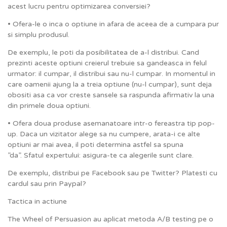
acest lucru pentru optimizarea conversiei?
• Ofera-le o inca o optiune in afara de aceea de a cumpara pur
si simplu produsul.
De exemplu, le poti da posibilitatea de a-l distribui. Cand
prezinti aceste optiuni creierul trebuie sa gandeasca in felul
urmator: il cumpar, il distribui sau nu-l cumpar. In momentul in
care oamenii ajung la a treia optiune (nu-l cumpar), sunt deja
obositi asa ca vor creste sansele sa raspunda afirmativ la una
din primele doua optiuni.
• Ofera doua produse asemanatoare intr-o fereastra tip pop-
up. Daca un vizitator alege sa nu cumpere, arata-i ce alte
optiuni ar mai avea, il poti determina astfel sa spuna
”da”. Sfatul expertului: asigura-te ca alegerile sunt clare.
De exemplu, distribui pe Facebook sau pe Twitter? Platesti cu
cardul sau prin Paypal?
Tactica in actiune
The Wheel of Persuasion au aplicat metoda A/B testing pe o