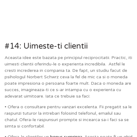
#14: Uimeste-ti clientii
Aceasta idee este bazata pe principiul reciprocitatii. Practic, iti
uimesti clientii oferindu-le o experienta incredibila. Astfel le
cresti increderea in compania ta. De fapt, un studiu facut de
psihologul Norbert Schwrz ceva la fel de mic ca si o moneda
poate impresiona o persoana foarte mult. Daca o moneda are
succes, imagineaza-ti ce s-ar intampa cu o experienta cu
adevarat uimitoare. Iata ce trebuie sa faci:
• Ofera o consultare pentru vanzari excelenta. Fii pregatit sa le
raspunzi tuturor la intrebari folosind telefonul, emailul sau
chatul. Ofera-le raspunsuri prompte si incearca sa-i faci sa se
simta si confortabil.
• Ofera-le clientilor un
bonus surprinza
. Acesta poate fi un ghid