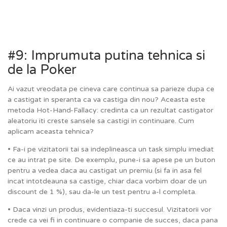
#9: Imprumuta putina tehnica si
de la Poker
Ai vazut vreodata pe cineva care continua sa parieze dupa ce
a castigat in speranta ca va castiga din nou? Aceasta este
metoda Hot-Hand-Fallacy: credinta ca un rezultat castigator
aleatoriu iti creste sansele sa castigi in continuare. Cum
aplicam aceasta tehnica?
• Fa-i pe vizitatorii tai sa indeplineasca un task simplu imediat
ce au intrat pe site. De exemplu, pune-i sa apese pe un buton
pentru a vedea daca au castigat un premiu (si fa in asa fel
incat intotdeauna sa castige, chiar daca vorbim doar de un
discount de 1 %), sau da-le un test pentru a-l completa.
• Daca vinzi un produs, evidentiaza-ti succesul. Vizitatorii vor
crede ca vei fi in continuare o companie de succes, daca pana