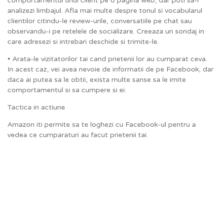
comportamentul unui client pe o pagina web, dar poti sa-i
analizezi limbajul. Afla mai multe despre tonul si vocabularul
clientilor citindu-le review-urile, conversatiile pe chat sau
observandu-i pe retelele de socializare. Creeaza un sondaj in
care adresezi si intrebari deschide si trimite-le.
• Arata-le vizitatorilor tai cand prietenii lor au cumparat ceva.
In acest caz, vei avea nevoie de informatii de pe Facebook, dar
daca ai putea sa le obtii, exista multe sanse sa le imite
comportamentul si sa cumpere si ei.
Tactica in actiune
Amazon iti permite sa te loghezi cu Facebook-ul pentru a
vedea ce cumparaturi au facut prietenii tai.