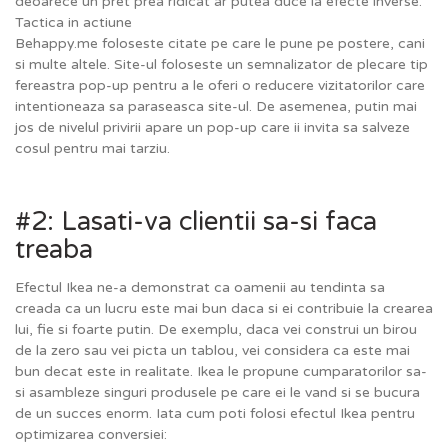
deoarece un pret prea ridicat ar putea duce la efecte inverse.
Tactica in actiune
Behappy.me foloseste citate pe care le pune pe postere, cani
si multe altele. Site-ul foloseste un semnalizator de plecare tip
fereastra pop-up pentru a le oferi o reducere vizitatorilor care
intentioneaza sa paraseasca site-ul. De asemenea, putin mai
jos de nivelul privirii apare un pop-up care ii invita sa salveze
cosul pentru mai tarziu.
#2: Lasati-va clientii sa-si faca
treaba
Efectul Ikea ne-a demonstrat ca oamenii au tendinta sa
creada ca un lucru este mai bun daca si ei contribuie la crearea
lui, fie si foarte putin. De exemplu, daca vei construi un birou
de la zero sau vei picta un tablou, vei considera ca este mai
bun decat este in realitate. Ikea le propune cumparatorilor sa-
si asambleze singuri produsele pe care ei le vand si se bucura
de un succes enorm. Iata cum poti folosi efectul Ikea pentru
optimizarea conversiei: