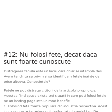
#12: Nu folosi fete, decat daca
sunt foarte cunoscute
Distragerea faciala este un lucru care chiar se intampla des.
Avem tendinta sa privim si sa identificam fetele inainte de
orice altceva. Consecintele?
Fetele ne pot distrage cititorii de la articolul propriu-zis.
Acestea fiind spuse exista trei situatii in care poti folosi fetele
pe un landing page intr-un mod benefic:
1. Folosind fete foarte populare din industria respectiva. Acest
lucru va creste increderea cititorilor tai in brandul tau. De