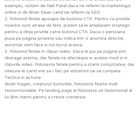
exemplu, vorbim de Neil Patel daca ne referim la marketingul
online si de Brian Dean cand ne referim la SEO.
2. Folosind fetele aproape de butonul CTA. Pentru ca privirile
noastre sunt atrase de fete, putem sa le amplasam strategic
pentru a dirija privirile catre butonul CTA. Daca o persoana
pusa pe pagina priveste sau indica intr-o anumita directie,
automat vom face si noi lucrul acesta.
3. Folosind fetele in clipuri video. Daca le pui pe pagina pot
distrage atentia, dar fetele ne afecteaza in acelasi mod si in
clipurile video. Foloseste fetele pentru a starni curiozitatea, dar
inlatura-le cand vrei sa-i faci pe vizitatorii tai sa cumpere.
Tactica in actiune
Noah Kagan, creatorul SumoMe, foloseste foarte mult
testiomonialele. Pe landing page el foloseste un testimonial al
lui Brin Harris pentru a creste conversia.