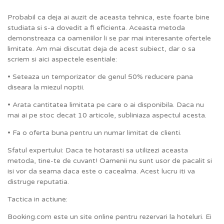
Probabil ca deja ai auzit de aceasta tehnica, este foarte bine
studiata si s-a dovedit a fi eficienta. Aceasta metoda
demonstreaza ca oameniilor li se par mai interesante ofertele
limitate. Am mai discutat deja de acest subiect, dar o sa
scriem si aici aspectele esentiale:
• Seteaza un temporizator de genul 50% reducere pana
diseara la miezul noptii.
• Arata cantitatea limitata pe care o ai disponibila. Daca nu
mai ai pe stoc decat 10 articole, subliniaza aspectul acesta.
• Fa o oferta buna pentru un numar limitat de clienti.
Sfatul expertului: Daca te hotarasti sa utilizezi aceasta
metoda, tine-te de cuvant! Oamenii nu sunt usor de pacalit si
isi vor da seama daca este o cacealma. Acest lucru iti va
distruge reputatia.
Tactica in actiune:
Booking.com este un site online pentru rezervari la hoteluri. Ei