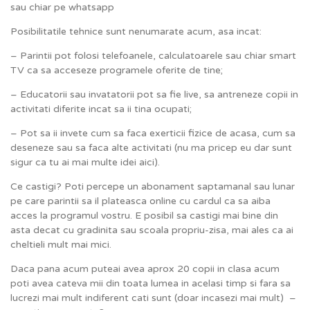
sau chiar pe whatsapp
Posibilitatile tehnice sunt nenumarate acum, asa incat:
– Parintii pot folosi telefoanele, calculatoarele sau chiar smart
TV ca sa acceseze programele oferite de tine;
– Educatorii sau invatatorii pot sa fie live, sa antreneze copii in
activitati diferite incat sa ii tina ocupati;
– Pot sa ii invete cum sa faca exerticii fizice de acasa, cum sa
deseneze sau sa faca alte activitati (nu ma pricep eu dar sunt
sigur ca tu ai mai multe idei aici).
Ce castigi? Poti percepe un abonament saptamanal sau lunar
pe care parintii sa il plateasca online cu cardul ca sa aiba
acces la programul vostru. E posibil sa castigi mai bine din
asta decat cu gradinita sau scoala propriu-zisa, mai ales ca ai
cheltieli mult mai mici.
Daca pana acum puteai avea aprox 20 copii in clasa acum
poti avea cateva mii din toata lumea in acelasi timp si fara sa
lucrezi mai mult indiferent cati sunt (doar incasezi mai mult) –