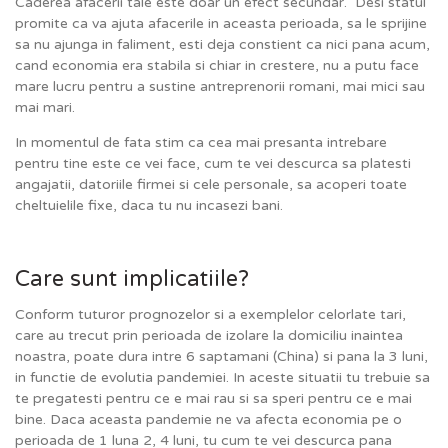
Caderea afacerii tale este doar un efect secundar. Desi statul
promite ca va ajuta afacerile in aceasta perioada, sa le sprijine
sa nu ajunga in faliment, esti deja constient ca nici pana acum,
cand economia era stabila si chiar in crestere, nu a putu face
mare lucru pentru a sustine antreprenorii romani, mai mici sau
mai mari.
In momentul de fata stim ca cea mai presanta intrebare
pentru tine este ce vei face, cum te vei descurca sa platesti
angajatii, datoriile firmei si cele personale, sa acoperi toate
cheltuielile fixe, daca tu nu incasezi bani.
Care sunt implicatiile?
Conform tuturor prognozelor si a exemplelor celorlate tari,
care au trecut prin perioada de izolare la domiciliu inaintea
noastra, poate dura intre 6 saptamani (China) si pana la 3 luni,
in functie de evolutia pandemiei. In aceste situatii tu trebuie sa
te pregatesti pentru ce e mai rau si sa speri pentru ce e mai
bine. Daca aceasta pandemie ne va afecta economia pe o
perioada de 1 luna 2, 4 luni, tu cum te vei descurca pana