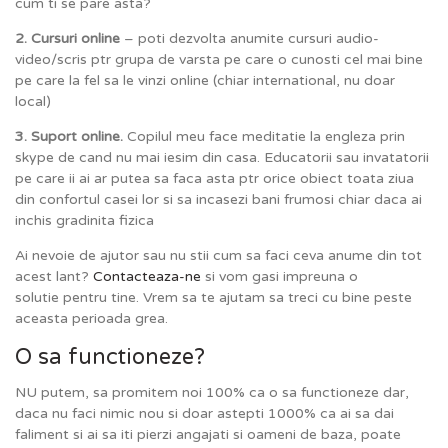
cum ti se pare asta?
2. Cursuri online
– poti dezvolta anumite cursuri audio-
video/scris ptr grupa de varsta pe care o cunosti cel mai bine
pe care la fel sa le vinzi online (chiar international, nu doar
local)
3. Suport online.
Copilul meu face meditatie la engleza prin
skype de cand nu mai iesim din casa. Educatorii sau invatatorii
pe care ii ai ar putea sa faca asta ptr orice obiect toata ziua
din confortul casei lor si sa incasezi bani frumosi chiar daca ai
inchis gradinita fizica
Ai nevoie de ajutor sau nu stii cum sa faci ceva anume din tot
acest lant?
Contacteaza-ne
si vom gasi impreuna o
solutie pentru tine. Vrem sa te ajutam sa treci cu bine peste
aceasta perioada grea.
O sa functioneze?
NU putem, sa promitem noi 100% ca o sa functioneze dar,
daca nu faci nimic nou si doar astepti 1000% ca ai sa dai
faliment si ai sa iti pierzi angajati si oameni de baza, poate