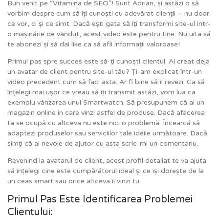
Bun venit pe “Vitamina de SEO”! Sunt Adrian, și astăzi o să
vorbim despre cum să îți cunoști cu adevărat clienții – nu doar
ce vor, ci și ce simt. Dacă ești gata să îți transformi site-ul într-
o mașinărie de vândut, acest video este pentru tine. Nu uita să
te abonezi și să dai like ca să afli informații valoroase!
Primul pas spre succes este să-ți cunoști clientul. Ai creat deja
un avatar de client pentru site-ul tău? Ți-am explicat într-un
video precedent cum să faci asta. Ar fi bine să îl revezi. Ca să
înțelegi mai ușor ce vreau să îți transmit astăzi, vom lua ca
exemplu vânzarea unui Smartwatch. Să presupunem că ai un
magazin online în care vinzi astfel de produse. Dacă afacerea
ta se ocupă cu altceva nu este nici o problemă. Încearcă să
adaptezi produselor sau serviciilor tale ideile următoare. Dacă
simți că ai nevoie de ajutor cu asta scrie-mi un comentariu.
Revenind la avatarul de client, acest profil detaliat te va ajuta
să înțelegi cine este cumpărătorul ideal și ce își dorește de la
un ceas smart sau orice altceva îi vinzi tu.
Primul Pas Este Identificarea Problemei
Clientului: