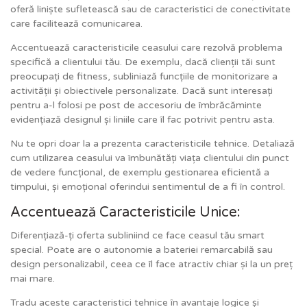
oferă liniște sufletească sau de caracteristici de conectivitate
care facilitează comunicarea.
Accentuează caracteristicile ceasului care rezolvă problema
specifică a clientului tău. De exemplu, dacă clienții tăi sunt
preocupați de fitness, subliniază funcțiile de monitorizare a
activității și obiectivele personalizate. Dacă sunt interesați
pentru a-l folosi pe post de accesoriu de îmbrăcăminte
evidențiază designul și liniile care îl fac potrivit pentru asta.
Nu te opri doar la a prezenta caracteristicile tehnice. Detaliază
cum utilizarea ceasului va îmbunătăți viața clientului din punct
de vedere funcțional, de exemplu gestionarea eficientă a
timpului, și emoțional oferindui sentimentul de a fi în control.
Accentuează Caracteristicile Unice:
Diferențiază-ți oferta subliniind ce face ceasul tău smart
special. Poate are o autonomie a bateriei remarcabilă sau
design personalizabil, ceea ce îl face atractiv chiar și la un preț
mai mare.
Tradu aceste caracteristici tehnice în avantaje logice și