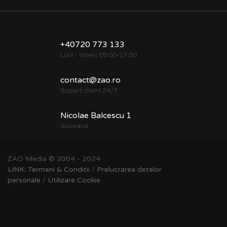
+40720 773 133
Luni - Vineri 09:00-17:00
contact@zao.ro
Suport client 24/7
Nicolae Balcescu 1
Suceava
ZAO Media © 2004 - 2024
LINK:
Termeni & Conditii
/
Prelucrarea detelor
personale
/
Utilizare Cookie