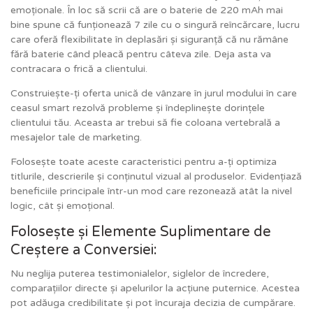
emoționale. În loc să scrii că are o baterie de 220 mAh mai
bine spune că funționează 7 zile cu o singură reîncărcare, lucru
care oferă flexibilitate în deplasări și siguranță că nu rămâne
fără baterie când pleacă pentru câteva zile. Deja asta va
contracara o frică a clientului.
Construiește-ți oferta unică de vânzare în jurul modului în care
ceasul smart rezolvă probleme și îndeplinește dorințele
clientului tău. Aceasta ar trebui să fie coloana vertebrală a
mesajelor tale de marketing.
Folosește toate aceste caracteristici pentru a-ți optimiza
titlurile, descrierile și conținutul vizual al produselor. Evidențiază
beneficiile principale într-un mod care rezonează atât la nivel
logic, cât și emoțional.
Folosește și Elemente Suplimentare de
Creștere a Conversiei:
Nu neglija puterea testimonialelor, siglelor de încredere,
comparațiilor directe și apelurilor la acțiune puternice. Acestea
pot adăuga credibilitate și pot încuraja decizia de cumpărare.