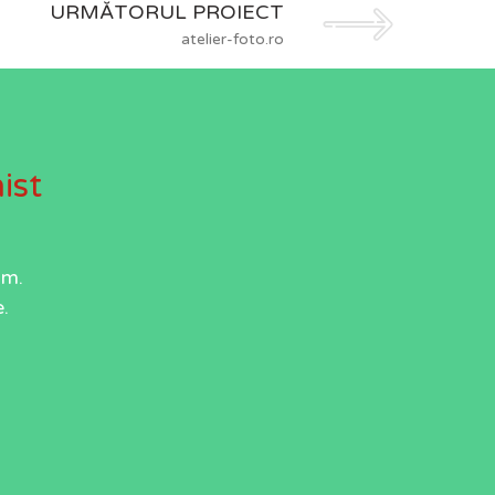
URMĂTORUL PROIECT
atelier-foto.ro
ist
um.
.