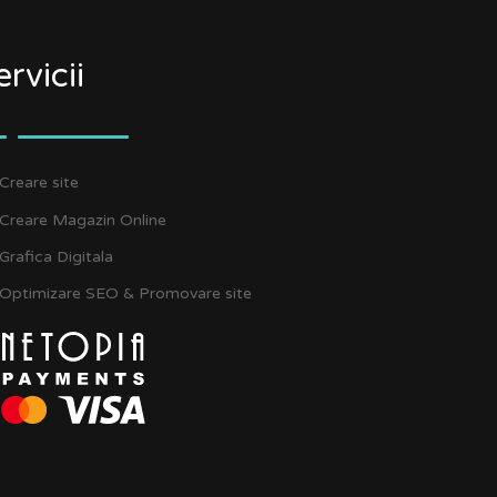
ervicii
Creare site
Creare Magazin Online
Grafica Digitala
Optimizare SEO & Promovare site