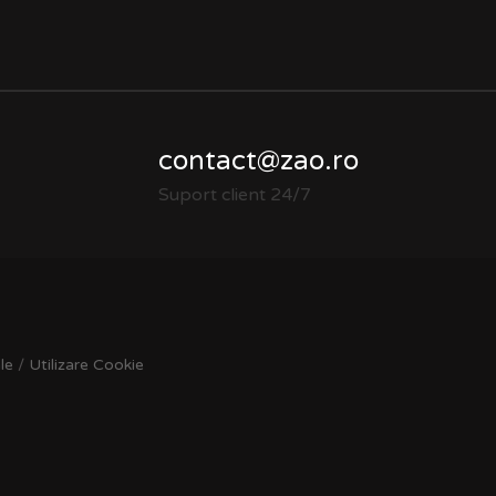
contact@zao.ro
Suport client 24/7
le
/
Utilizare Cookie