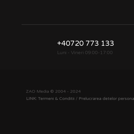
+40720 773 133
Luni - Vineri 09:00-17:00
ZAO Media © 2004 - 2024
LINK:
Termeni & Conditii
/
Prelucrarea detelor persona