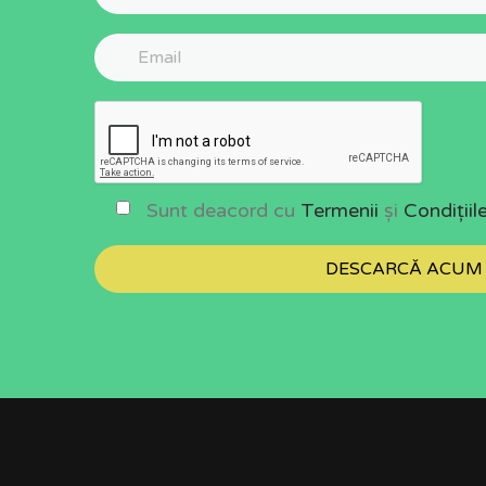
Sunt deacord cu
Termenii
și
Condițiil