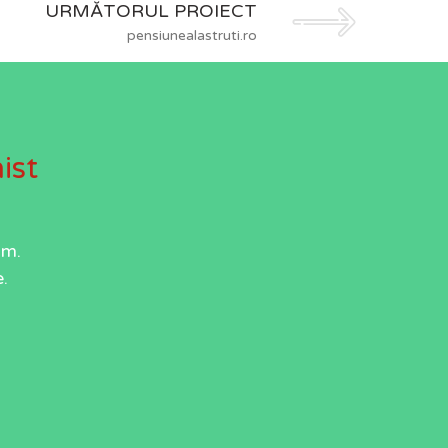
URMĂTORUL PROIECT
pensiunealastruti.ro
ist
um.
.