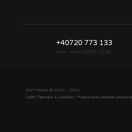
+40720 773 133
Luni - Vineri 09:00-17:00
ZAO Media © 2004 - 2024
LINK:
Termeni & Conditii
/
Prelucrarea detelor persona