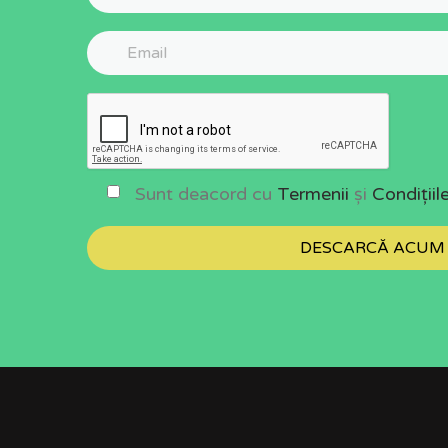
Sunt deacord cu
Termenii
și
Condițiil