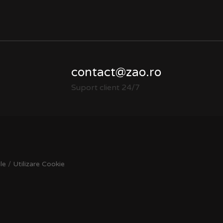
contact@zao.ro
Suport client 24/7
le
/
Utilizare Cookie