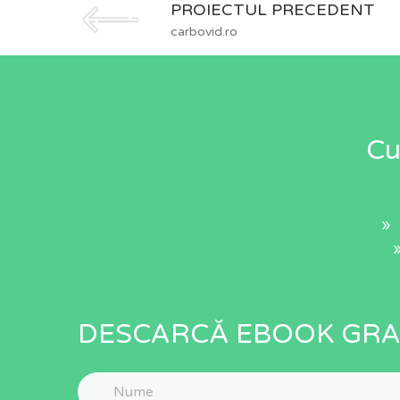
PROIECTUL PRECEDENT
carbovid.ro
Cu
» 
DESCARCĂ EBOOK GRA