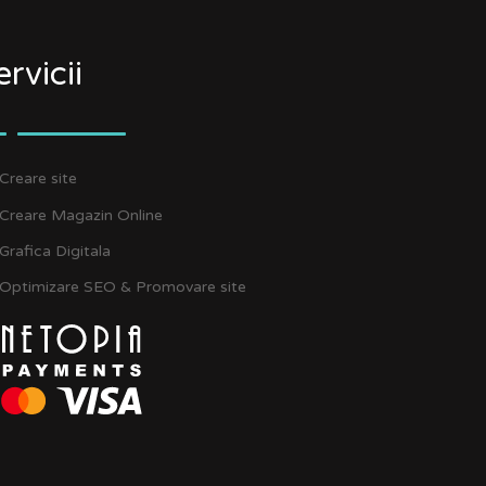
ervicii
Creare site
Creare Magazin Online
Grafica Digitala
Optimizare SEO & Promovare site