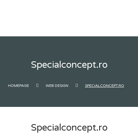
Skip
to
content
Specialconcept.ro
HOMEPAGE
WEB DESIGN
SPECIALCONCEPT.RO
Specialconcept.ro