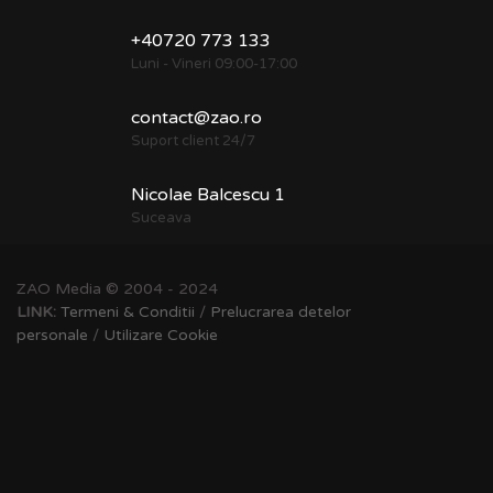
+40720 773 133
Luni - Vineri 09:00-17:00
contact@zao.ro
Suport client 24/7
Nicolae Balcescu 1
Suceava
ZAO Media © 2004 - 2024
LINK:
Termeni & Conditii
/
Prelucrarea detelor
personale
/
Utilizare Cookie